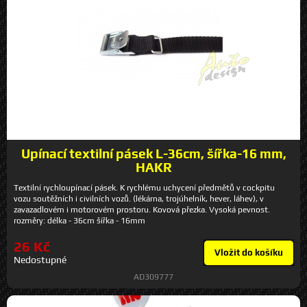
Upínací textilní pásek L-36cm, šířka-16 mm,
HAKR
Textilní rychloupínací pásek. K rychlému uchycení předmětů v cockpitu
vozu soutěžních i civilních vozů. (lékárna, trojúhelník, hever, láhev), v
zavazadlovém i motorovém prostoru. Kovová přezka. Vysoká pevnost.
rozměry: délka - 36cm šířka - 16mm
26 Kč
Vložit do košíku
Nedostupné
AD309777