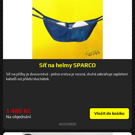
Síť na helmy SPARCO
Síť na přilby je dvouvrstvá - jedna vrstva je nosná, druhá zabraňuje zapletení
kabelů od přileb/sluchátek.
1 480 Kč
Vložit do košíku
Na objednání
AD259800