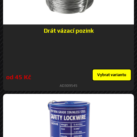
Drát vázací pozink
Vybrat variantu
od 45 Kč
AD309545