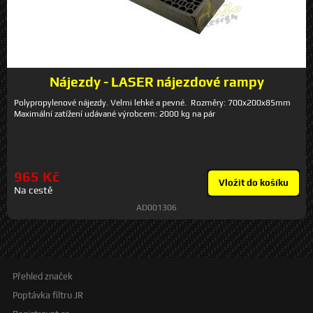
Nájezdy - LASER nájezdové rampy
Polypropylenové nájezdy. Velmi lehké a pevné. Rozměry: 700x200x85mm
Maximální zatížení udávané výrobcem: 2000 kg na pár
965 Kč
Vložit do košíku
Na cestě
AD001306
Přehled značek
Poptávka filtru JR