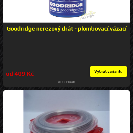
Goodridge nerezový drát - plombovací,vázací
Vybrat variantu
od 409 Kč
AD309448