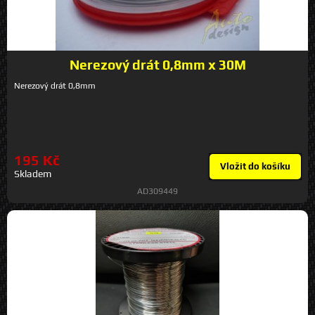
Nerezový drát 0,8mm x 30M
Nerezový drát 0,8mm
195 Kč
Vložit do košíku
Skladem
AD309449