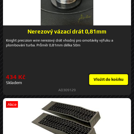
Nerezový vázací drát 0,81mm
Knight precizion wire nerezový drát vhodný pro omotávky výfuku a
plombování turba. Průměr 0,81mm délka 50m
434 Kč
Vložit do košíku
Skladem
AD309129
Akce