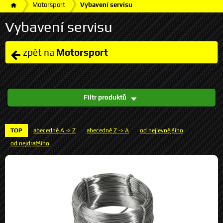
Motorsport
Vybavení servisu
Vybavení servisu
zpět na
Motorsport
Filtr produktů
TOP
abecedně A -> Z
abecedně Z -> A
od nejlevnějšího
od nejdražšího