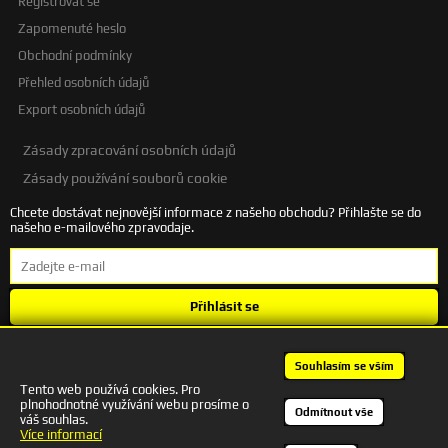
Registrovat se
Zapomenuté heslo
Obchodní podmínky
Přehled osobních údajů
Export osobních údajů
Zásady zpracování osobních údajů
Zásady používání souborů cookie
Chcete dostávat nejnovější informace z našeho obchodu? Přihlašte se do
našeho e-mailového zpravodaje.
Přihlásit se
Souhlasím se
zpracováním osobních údajů
.
Souhlasím se vším
Tento web používá cookies. Pro
plnohodnotné využívání webu prosíme o
+420 601 245 172 | autodesigncb@gmail.com
Odmítnout vše
váš souhlas.
Kontakt
Více informací