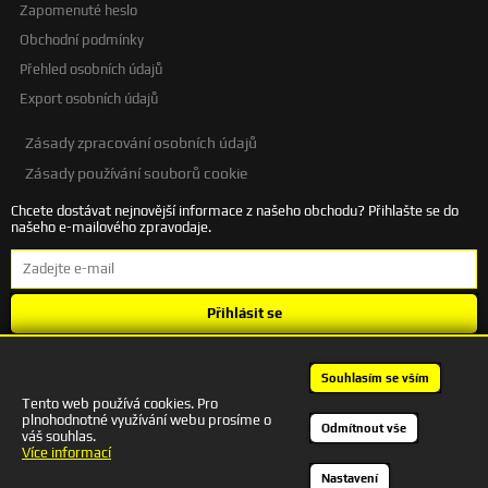
Zapomenuté heslo
Obchodní podmínky
Přehled osobních údajů
Export osobních údajů
Zásady zpracování osobních údajů
Zásady používání souborů cookie
Chcete dostávat nejnovější informace z našeho obchodu? Přihlašte se do
našeho e-mailového zpravodaje.
Přihlásit se
Souhlasím se
zpracováním osobních údajů
.
Souhlasím se vším
Tento web používá cookies. Pro
plnohodnotné využívání webu prosíme o
+420 601 245 172 | autodesigncb@gmail.com
Odmítnout vše
váš souhlas.
Kontakt
Více informací
Nastavení