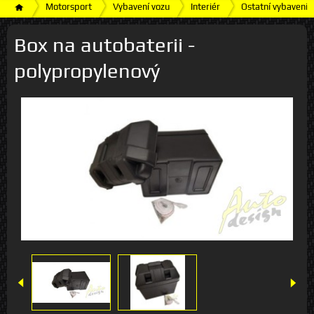
Motorsport
Vybavení vozu
Interiér
Ostatní vybavení i
Box na autobaterii -
polypropylenový