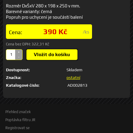
Rozměr DxŠxV 280 x 198 x 250 v mm.
Barevné varianty: černá
Popruh pro uchycení je součástí balení
390 Kč
Cena:
/ks
Cena bez DPH:
322,31 Kč
+
Vložit do košíku
-
Dostupnost:
Skladem
Značka:
ostatní
Katalogové číslo:
AD002813
Přehled značek
Poptávka filtru JR
Registrovat se