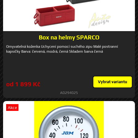
Box na helmy SPARCO
Omyvatelná koženka Uchycení pomocí suchého zipu Malé postranní
kapsičky Barva: červená, modrá, černá Skladem barva černá
Vybrat variantu
od 1 899 Kč
AD294025
Akce