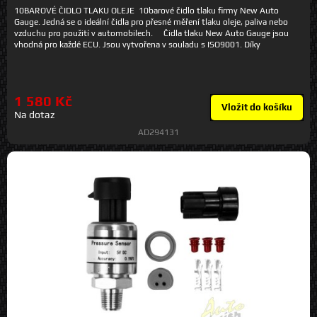
10BAROVÉ ČIDLO TLAKU OLEJE 10barové čidlo tlaku firmy New Auto
Gauge. Jedná se o ideální čidla pro přesné měření tlaku oleje, paliva nebo
vzduchu pro použití v automobilech. Čidla tlaku New Auto Gauge jsou
vhodná pro každé ECU. Jsou vytvořena v souladu s ISO9001. Díky
nejnovějším pokrokům v technologii čidel jsou čidla tlaku New Auto Gauge
neobvykle kompaktní, což usnadňuje jejich umístění v těsných komorách
motoru a podvozku. Měření tlaku je extrémně přesné (s přesností na 0,5%).
Čidla jsou vyrobena technologií CNC z nerez oceli 304. Sada obsahuje: -
1 580 Kč
1x tlakové čidlo WHP 10 bar, Parametry: - Rozsah napětí: 0,5-4,5 V -
Vložit do košíku
Rozsah tlaku: 0-10 bar - Montážní závit: 1/8"NPT
Na dotaz
AD294131