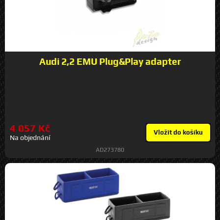
Audi 2,2 EMU Plug&Play adapter
4 057 Kč
Vložit do košíku
Na objednání
AD273780