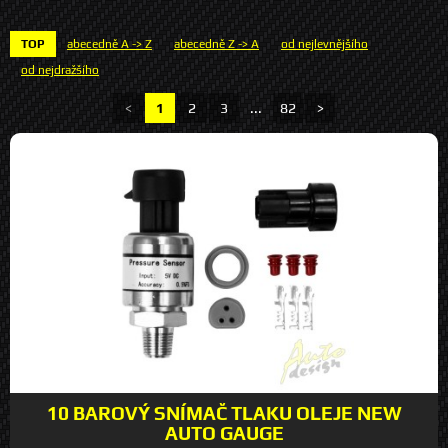
TOP
abecedně A -> Z
abecedně Z -> A
od nejlevnějšího
od nejdražšího
<
1
2
3
...
82
>
10 BAROVÝ SNÍMAČ TLAKU OLEJE NEW
AUTO GAUGE