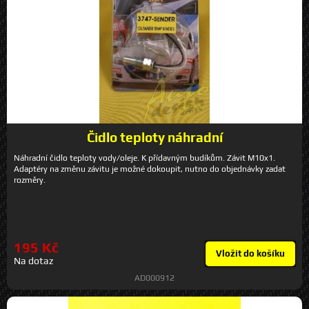
Čidlo teploty náhradní
Náhradní čidlo teploty vody/oleje. K přídavným budíkům. Závit M10x1.
Adaptéry na změnu závitu je možné dokoupit, nutno do objednávky zadat
rozměry.
195 Kč
Vložit do košíku
Na dotaz
AD000912