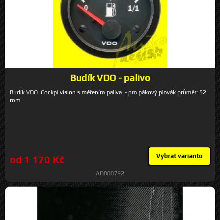
Budík VDO - palivo
Budík VDO Cockpi vision s měřením paliva - pro pákový plovák průměr: 52
mm
Vybrat variantu
od 1 170 Kč
AD000792