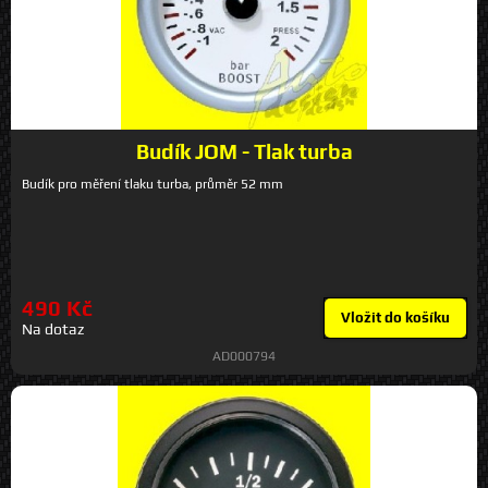
Budík JOM - Tlak turba
Budík pro měření tlaku turba, průměr 52 mm
490 Kč
Vložit do košíku
Na dotaz
AD000794