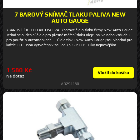
7 BAROVÝ SNÍMAČ TLAKU PALIVA NEW
AUTO GAUGE
7BAROVÉ ČIDLO TLAKU PALIVA 7barové čidlo tlaku firmy New Auto Gauge.
Jedná se o ideální čidla pro přesné měření tlaku oleje, paliva nebo vzduchu
pro použití v automobilech. Čidla tlaku New Auto Gauge jsou vhodná pro
každé ECU. Jsou vytvořena v souladu s ISO9001. Díky nejnovějším
pokrokům v technologii čidel jsou čidla tlaku New Auto Gauge neobvykle
kompaktní, což usnadňuje jejich umístění v těsných komorách motoru a
podvozku. Měření tlaku je extrémně přesné (s přesností na 0,5%). Čidla jsou
vyrobena technologií CNC z nerez oceli 304. Sada obsahuje: - 1 x tlakové
1 580 Kč
čidlo New Auto Gauge 7 bar, Parametry: - Rozsah napětí: 0,5-4,5 V -
Vložit do košíku
Rozsah tlaku: 0-7 bar - Montážní závit: 1/8"NPT
Na dotaz
AD294130