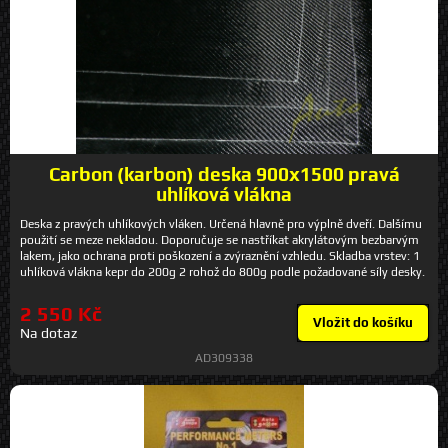
Carbon (karbon) deska 900x1500 pravá
uhlíková vlákna
Deska z pravých uhlíkových vláken. Určená hlavně pro výplně dveří. Dalšímu
použití se meze nekladou. Doporučuje se nastříkat akrylátovým bezbarvým
lakem, jako ochrana proti poškození a zvýraznění vzhledu. Skladba vrstev: 1
uhlíková vlákna kepr do 200g 2 rohož do 800g podle požadované síly desky.
Desky lze po dohodě doplnit tkaninou pro zvýšení pevnosti
2 550 Kč
Vložit do košíku
Na dotaz
AD309338