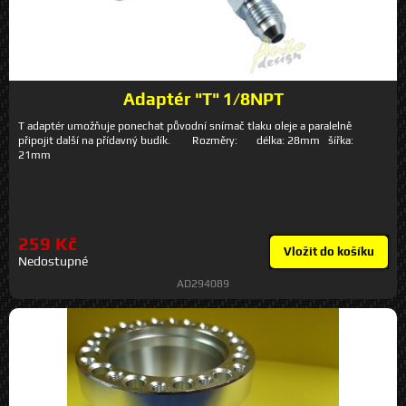
Adaptér "T" 1/8NPT
T adaptér umožňuje ponechat původní snímač tlaku oleje a paralelně
připojit další na přídavný budík. Rozměry: délka: 28mm šířka:
21mm
259 Kč
Vložit do košíku
Nedostupné
AD294089