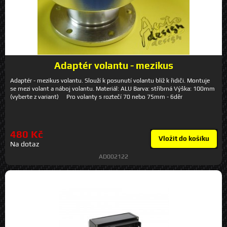
Adaptér volantu - mezikus
Adaptér - mezikus volantu. Slouží k posunutí volantu blíž k řidiči. Montuje
se mezi volant a náboj volantu. Materiál: ALU Barva: stříbrná Výška: 100mm
(vyberte z variant) Pro volanty s roztečí 70 nebo 75mm - 6děr
480 Kč
Vložit do košíku
Na dotaz
AD002122