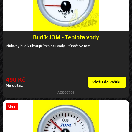
Budík JOM - Teplota vody
Přídavný budík ukazující teplotu vody. Průměr 52 mm
490 Kč
Vložit do košíku
Na dotaz
AD000796
Akce