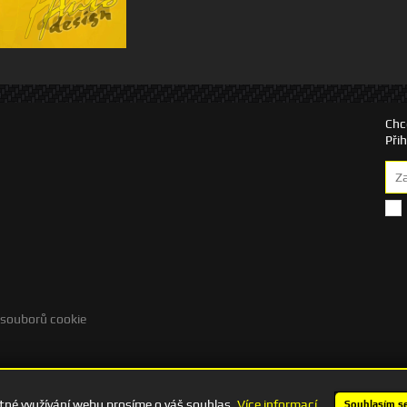
Chc
Při
 souborů cookie
né využívání webu prosíme o váš souhlas.
Více informací
Souhlasím s