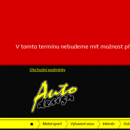
V tomto termínu nebudeme mít možnost přij
Obchodní podmínky
Motorsport
Vybavení vozu
Interiér
Ost