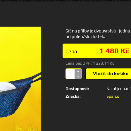
Síť na přilby je dvouvrstvá - jedn
od přileb/sluchátek.
1 480 Kč
Cena:
Cena bez DPH:
1 223,14 Kč
+
Vložit do košíku
-
Dostupnost:
Na objednání
Značka:
Sparco