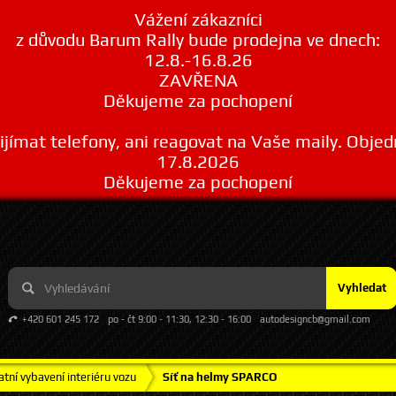
Vážení zákazníci
z důvodu Barum Rally bude prodejna ve dnech:
12.8.-16.8.26
ZAVŘENA
Děkujeme za pochopení
ímat telefony, ani reagovat na Vaše maily. Obje
17.8.2026
Děkujeme za pochopení
Vyhledat
+420 601 245 172
po - čt 9:00 - 11:30, 12:30 - 16:00
autodesigncb@gmail.com
atní vybavení interiéru vozu
Síť na helmy SPARCO