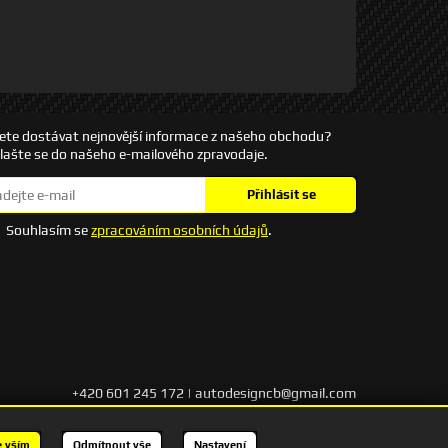
ete dostávat nejnovější informace z našeho obchodu?
hlašte se do našeho e-mailového zpravodaje.
Přihlásit se
Souhlasím se
zpracováním osobních údajů
.
+420 601 245 172 | autodesigncb@gmail.com
Kontakt
e vším
Odmítnout vše
Nastavení