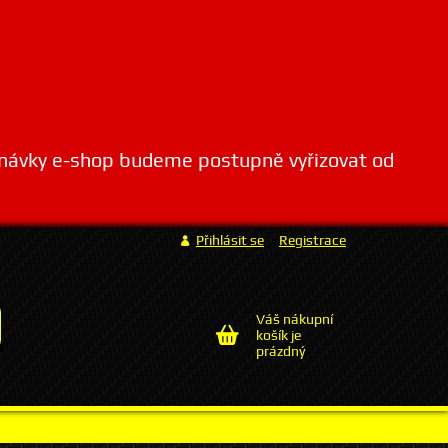
dnávky e-shop budeme postupně vyřizovat od
Přihlásit se
Registrace
Váš nákupní
košík je
prázdný