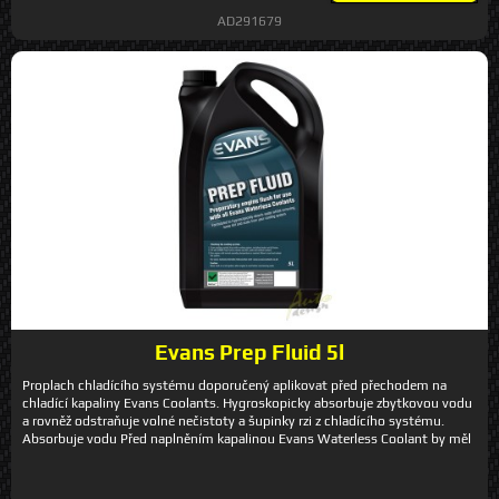
AD291679
Evans Prep Fluid 5l
Proplach chladícího systému doporučený aplikovat před přechodem na
chladící kapaliny Evans Coolants. Hygroskopicky absorbuje zbytkovou vodu
a rovněž odstraňuje volné nečistoty a šupinky rzi z chladícího systému.
Absorbuje vodu Před naplněním kapalinou Evans Waterless Coolant by měl
být chladící systém maximálním možným způsobem zbaven vody. Proplach
Evans Prep Fluid hygroskopicky absorbuje veškeré zbytky vody, které v
systému zbyly po vypuštění. Proplach chladícího systému Proplach Evans