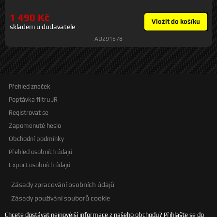
Prep Fluid aktivně odstraňuje volné nečistoty a šupinky rzi z chladícího
systému, které mohou snížit efektivitu přenosu tepla. Proplach můžete po
1 490 Kč
aplikaci uchovat v dobře uzavřeném obalu a použít znovu. Postup přechodu
Vložit do košíku
skladem u dodavatele
na Evans naleznete na evans-coolants.cz
AD291678
Přehled značek
Poptávka filtru JR
Registrovat se
Zapomenuté heslo
Obchodní podmínky
Přehled osobních údajů
Export osobních údajů
Zásady zpracování osobních údajů
Zásady používání souborů cookie
Chcete dostávat nejnovější informace z našeho obchodu? Přihlašte se do