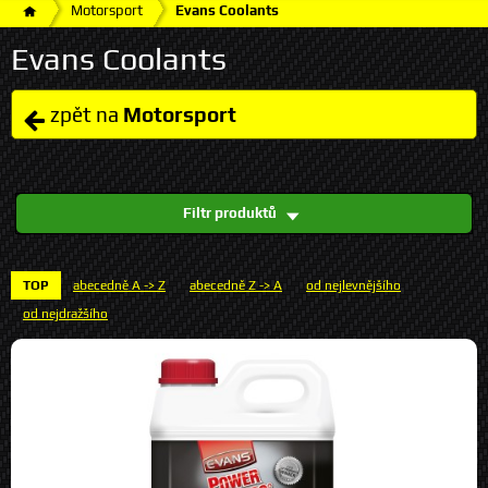
Motorsport
Evans Coolants
Evans Coolants
zpět na
Motorsport
Filtr produktů
TOP
abecedně A -> Z
abecedně Z -> A
od nejlevnějšího
od nejdražšího