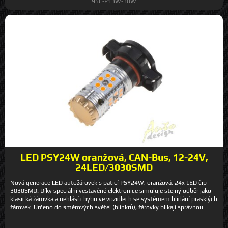
95C-P13W-30W
LED PSY24W oranžová, CAN-Bus, 12-24V,
24LED/3030SMD
Nová generace LED autožárovek s paticí PSY24W, oranžová, 24x LED čip
3030SMD. Díky speciální vestavěné elektronice simuluje stejný odběr jako
klasická žárovka a nehlásí chybu ve vozidlech se systémem hlídání prasklých
žárovek. Určeno do směrových světel (blinkrů), žárovky blikají správnou
rychlostí. Technické parametry: • patice: PSY24W • barva: oranžová • bez
polarity • 24x super svítivý LED čip 3030SMD • světelný tok: 1600 Lm •