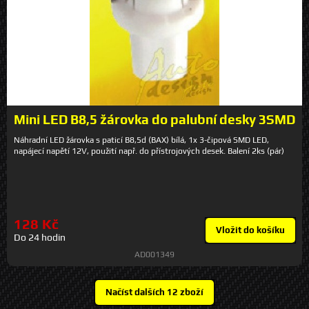
Mini LED B8,5 žárovka do palubní desky 3SMD
Náhradní LED žárovka s paticí B8,5d (BAX) bílá, 1x 3-čipová SMD LED,
napájecí napětí 12V, použití např. do přístrojových desek. Balení 2ks (pár)
128 Kč
Vložit do košíku
Do 24 hodin
AD001349