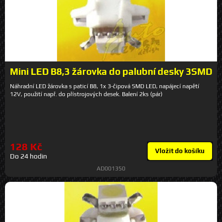
Mini LED B8,3 žárovka do palubní desky 3SMD
Náhradní LED žárovka s paticí B8, 1x 3-čipová SMD LED, napájecí napětí
12V, použití např. do přístrojových desek. Balení 2ks (pár)
128 Kč
Vložit do košíku
Do 24 hodin
AD001350