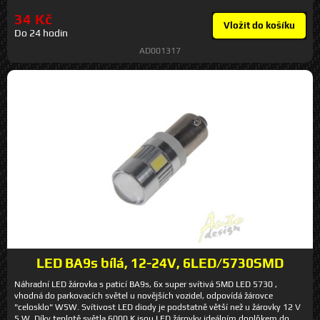
34 Kč
Vložit do košíku
Do 24 hodin
AD001317
LED BA9s bílá, 12-24V, 6LED/5730SMD
Náhradní LED žárovka s paticí BA9s, 6x super svítivá SMD LED 5730 ,
vhodná do parkovacích světel u novějších vozidel, odpovídá žárovce
"celosklo" W5W. Svítivost LED diody je podstatně větší než u žárovky 12 V
5 W. Díky teplotě světla 6000 K jsou LED žárovky ideálním doplňkem do