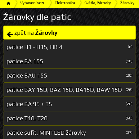
Vybavení vozu
Elektronika
Světla, žárovky
Žárovky
Žárovky dle patic
zpět na
Žárovky
patice H1 - H15, HB 4
(6)
patice BA 15S
(18)
patice BAU 15S
(20)
patice BAY 15D, BAZ 15D, BA15D, BAW 15D
(26)
patice BA 9S + T5
(20)
patice T10, T20
(60)
patice sufit, MINI-LED žárovky
(37)