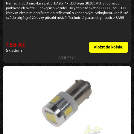
Náhradní LED žárovka s paticí BA9S, 1x LED typu 3030SMD, vhodná do
parkovacích světel u novějších vozidel. Díky teplotě světla 6000 K jsou LED
žárovky ideálním doplňkem do reflektorů s xenonovými výbojkami, kde žluté
světlo obyčejné žárovky působí rušivě. Technické parametry - patice BA9S -
barva bílá - 1x LED typu 3030SMD - velmi dlouhá životnost (až 50 000 h) -
LED dioda krytá čočkou pro lepší rozptýlení světla - odolné otřesům,
častému zapínání a vypínání - teplota světla: 6000 K - napájecí napětí 12 V -
odběr proudu mA - matná čočka zajišťuje dobrý rozptyl světla (360º) -
rozměry: ø 10 mm, délka 27 mm - balení 2 ks (pár)
158 Kč
Vložit do košíku
Skladem
AD309674