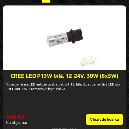
CREE LED P13W bílá, 12-24V, 30W (6x5W)
Nová generace LED autožárovek s paticí H13, bílá, 6x super svítivý LED čip
CREE XBD 5W + rozptylová krycí čočka.
448 Kč
Vložit do košíku
Na objednání