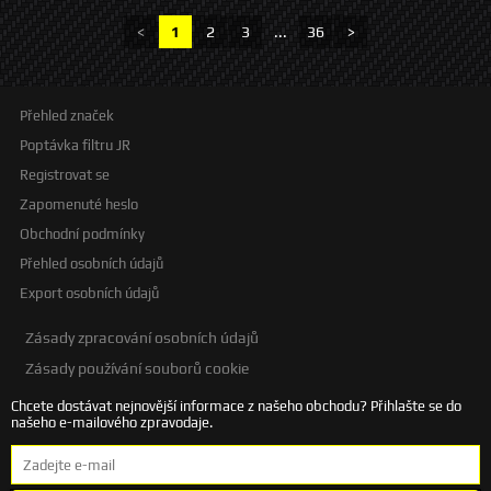
<
1
2
3
...
36
>
Přehled značek
Poptávka filtru JR
Registrovat se
Zapomenuté heslo
Obchodní podmínky
Přehled osobních údajů
Export osobních údajů
Zásady zpracování osobních údajů
Zásady používání souborů cookie
Chcete dostávat nejnovější informace z našeho obchodu? Přihlašte se do
našeho e-mailového zpravodaje.