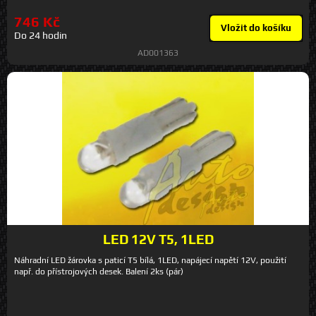
746 Kč
Vložit do košíku
Do 24 hodin
AD001363
LED 12V T5, 1LED
Náhradní LED žárovka s paticí T5 bílá, 1LED, napájecí napětí 12V, použití
např. do přístrojových desek. Balení 2ks (pár)