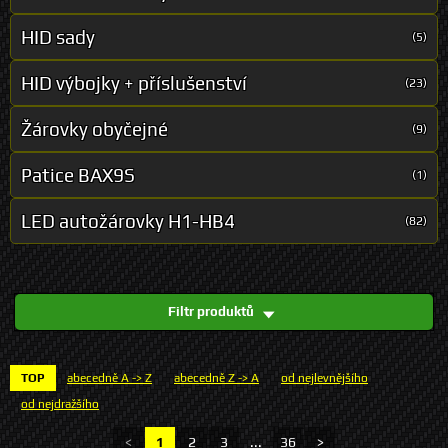
HID sady
(5)
HID výbojky + příslušenství
(23)
Žárovky obyčejné
(9)
Patice BAX9S
(1)
LED autožárovky H1-HB4
(82)
Filtr produktů
TOP
abecedně A -> Z
abecedně Z -> A
od nejlevnějšího
od nejdražšího
<
1
2
3
...
36
>