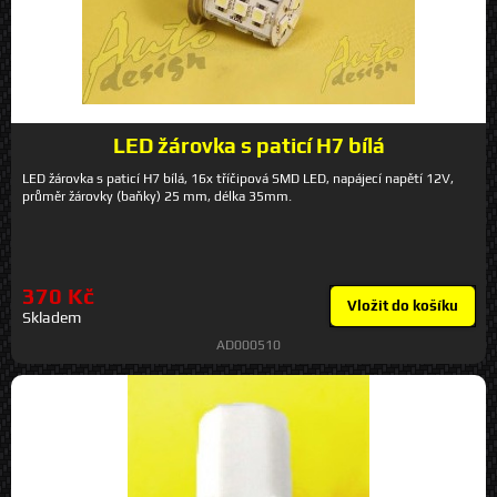
předřadný rezistor (ledr-xxx).
LED žárovka s paticí H7 bílá
LED žárovka s paticí H7 bílá, 16x tříčipová SMD LED, napájecí napětí 12V,
průměr žárovky (baňky) 25 mm, délka 35mm.
370 Kč
Vložit do košíku
Skladem
AD000510