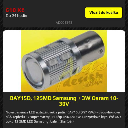
610 Kč
Vložit do košíku
Do 24 hodin
AD001343
BAY15D, 12SMD Samsung + 3W Osram 10-
30V
Nová generace LED autožárovek s paticí BAY15d (P21/5W) - dvouvláknová,
bílá, zepředu 1x super svítivý LED čip OSRAM 3W + rozptylová krycí čočka, z
boku 12 SMD LED Samsung. balení 2ks (pár)