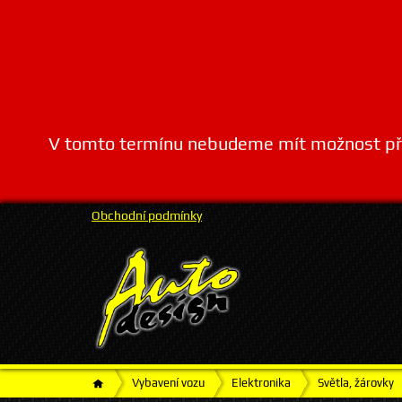
V tomto termínu nebudeme mít možnost přij
Obchodní podmínky
Vybavení vozu
Elektronika
Světla, žárovky