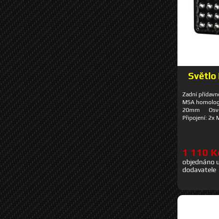
Světlo 
Zadní přídavně
MSA homologi
20mm Osvět
Připojení: 2x
Hmotnost: 3
1 110 K
objednáno 
dodavatele