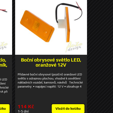
ost:
a
ch) •
ta:
lo,
Boční obrysové světlo LED,
ník,
oranžové 12V
Přídavné boční obrysové (poziční) oranžové LED
světlo s odraznou plochou, vhodné k osvětlení
vé LED
nákladních vozidel, kamionů, návěsů Technické
tlení
parametry: • napájecí napětí: 12 V • obsahuje 4
hnické
vysoce svítivé LED diody • rozměry: 110 x 42 mm
mA při
• rozteč šroubů: 75 mm • do montážního otvoru
iody •
o průměru 24 mm a hloubce 20 mm Balení
 mm •
obsahuje 2ks - cena za 2ks
• do
114 Kč
loubce
šíku
Vložit do košíku
1-5 dní