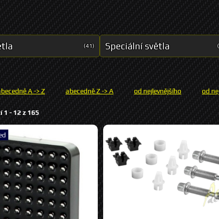
tla
Speciální světla
(41)
abecedně A -> Z
abecedně Z -> A
od nejlevnějšího
od ne
í 1 -
12
z
165
ed