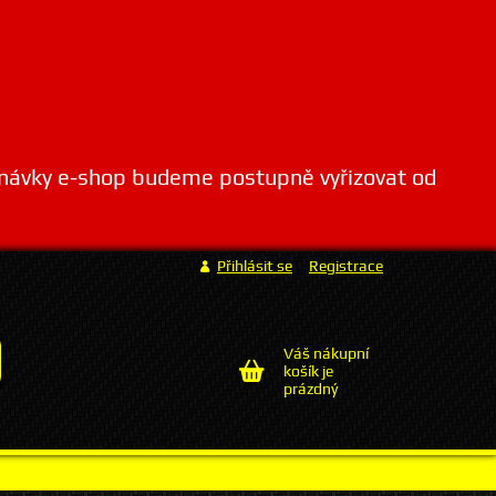
dnávky e-shop budeme postupně vyřizovat od
Přihlásit se
Registrace
Váš nákupní
košík je
prázdný