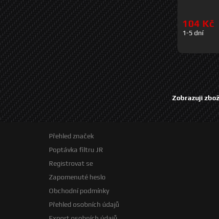
• rozteč šro
o průměru 24
104 Kč
obsahuje 2ks 
1-5 dní
Zobrazuji zbož
Přehled značek
Poptávka filtru JR
Registrovat se
Zapomenuté heslo
Obchodní podmínky
Přehled osobních údajů
Export osobních údajů