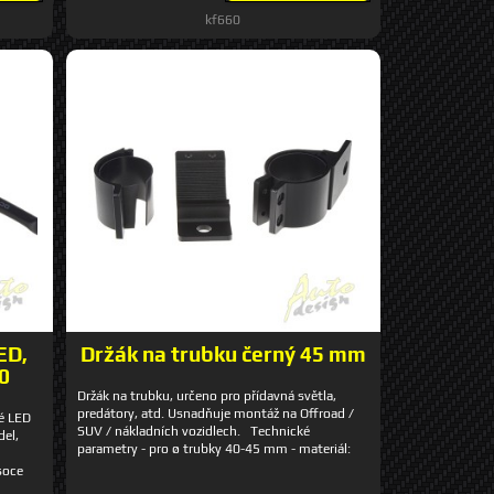
kf660
ED,
Držák na trubku černý 45 mm
0
Držák na trubku, určeno pro přídavná světla,
predátory, atd. Usnadňuje montáž na Offroad /
vé LED
SUV / nákladních vozidlech. Technické
del,
parametry - pro ø trubky 40-45 mm - materiál:
hliník - rozměry: cca 58 x 50 x 125 mm - v balení
soce
2 držáky
élka