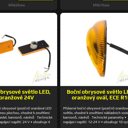
kf662Eora
kf661Eora
obrysové světlo LED,
Boční obrysové světlo L
oranžové 24V
oranžový ovál, ECE R1
í obrysové (poziční) oranžové LED
Přídavné boční obrysové (poziční) oranžo
znou plochou, vhodné k osvětlení
světlo, vhodné k osvětlení nákladních vozi
zidel, kamionů, návěsů Technické
kamionů, návěsů Technické parametry •
apájecí napětí: 24 V • obsahuje 4
napájecí napětí: 12-24 V • obsahuje 10 vy
é LED diody • rozměry: 110 x 42 mm
svítivých LED diod • vodotěsnost IP67 • d