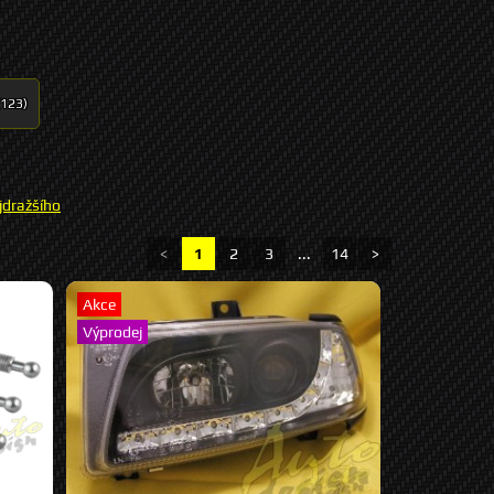
(123)
jdražšího
<
1
2
3
...
14
>
Akce
Výprodej