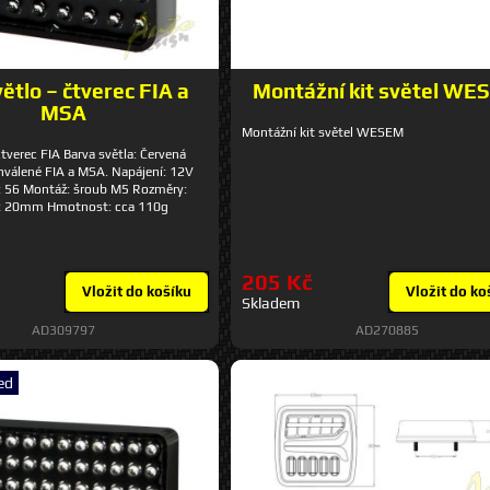
ětlo – čtverec FIA a
Montážní kit světel WE
MSA
Montážní kit světel WESEM
tverec FIA Barva světla: Červená
hválené FIA a MSA. Napájení: 12V
: 56 Montáž: šroub M5 Rozměry:
 x 20mm Hmotnost: cca 110g
205 Kč
Vložit do košíku
Vložit do ko
Skladem
AD309797
AD270885
ed