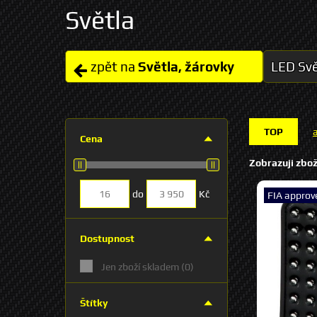
Světla
zpět na
Světla, žárovky
LED Svě
TOP
Cena
Zobrazuji zbož
do
Kč
FIA approv
Dostupnost
Jen zboží skladem
(0)
Štítky