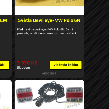
SEM
Světla Devil eye- VW Polo 6N
Přední světla devil eye - VW Polo 6N. Černá
parabola, led diodový pásek pro denní svícení.
3 950 Kč
šíku
Vložit do košíku
Skladem
AD000821