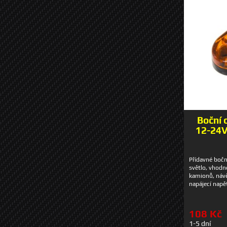
Boční 
12-24V
Přídavné bočn
světlo, vhodné
kamionů, náv
napájecí napě
obsahuje 2 v
• homologace:
mm • rozteč 
108 Kč
1-5 dní