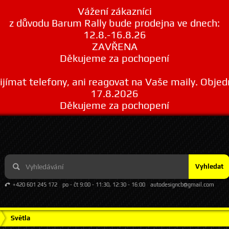
Vážení zákazníci
z důvodu Barum Rally bude prodejna ve dnech:
12.8.-16.8.26
ZAVŘENA
Děkujeme za pochopení
ímat telefony, ani reagovat na Vaše maily. Obje
17.8.2026
Děkujeme za pochopení
Vyhledat
+420 601 245 172
po - čt 9:00 - 11:30, 12:30 - 16:00
autodesigncb@gmail.com
Světla