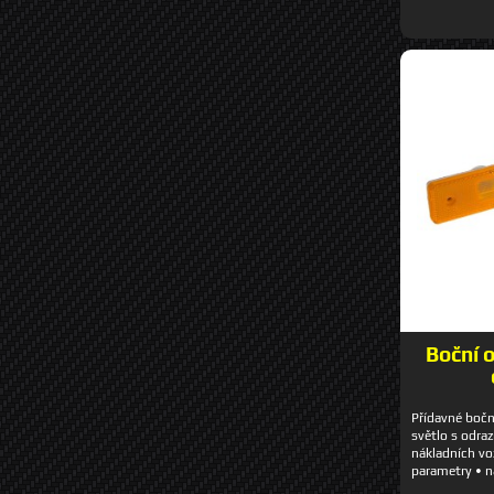
Boční 
Přídavné bočn
světlo s odra
nákladních vo
parametry • n
vysoce svítiv