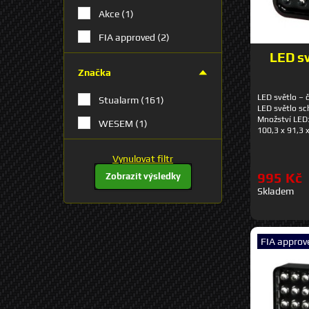
Akce
(1)
FIA approved
(2)
LED sv
Značka
LED světlo – č
Stualarm
(161)
LED světlo sc
Množství LED
WESEM
(1)
100,3 x 91,3
Vynulovat filtr
995 Kč
Zobrazit výsledky
Skladem
FIA approv