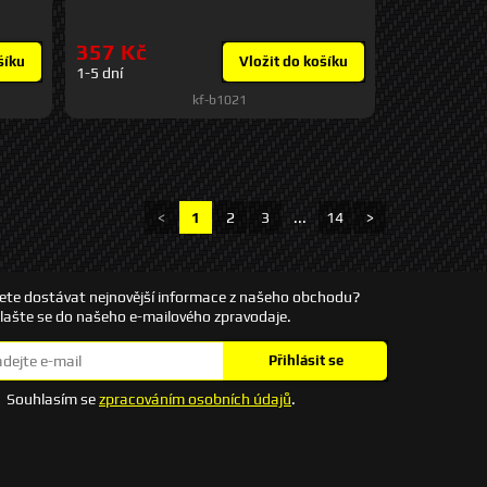
výška
357 Kč
šíku
Vložit do košíku
1-5 dní
kf-b1021
<
1
2
3
...
14
>
ete dostávat nejnovější informace z našeho obchodu?
hlašte se do našeho e-mailového zpravodaje.
Přihlásit se
Souhlasím se
zpracováním osobních údajů
.