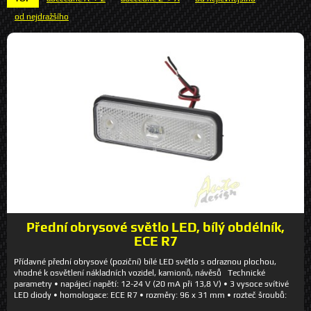
od nejdražšího
Přední obrysové světlo LED, bílý obdélník,
ECE R7
Přídavné přední obrysové (poziční) bílé LED světlo s odraznou plochou,
vhodné k osvětlení nákladních vozidel, kamionů, návěsů Technické
parametry • napájecí napětí: 12-24 V (20 mA při 13,8 V) • 3 vysoce svítivé
LED diody • homologace: ECE R7 • rozměry: 96 x 31 mm • rozteč šroubů:
69 mm • gumové těsnění • do montážního otvoru o průměru 20 mm a