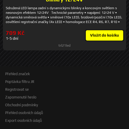
Sdružená LED lampa zadní s dynamickými blinkry a koncovým světlem s
neonovým efektem 12/24V Technické parametry • napájení: 12/24 V •
dynamická směrová světla • směrové (10x LED), brzdové/poziční (10x LED),
osvětlení registrační značky (4x LED) • homologace ECE R4, R6, R7, R10 •
rozměry: výška 102,6 mm, šířka 110,2 mm, hloubka 40,1 mm, rozteč
upevňovacích šroubů 55,4 mm • vodotěsné IP67 • balení: 2 světla (pár)
709 Kč
Vložit do košíku
Připojení vodičů • bílý vodič - kostra • černý vodič - poziční světlo +
1-5 dní
osvětlení SPZ • červený vodič - brzdové světlo • žlutý/zelený vodič -
směrové světlo
trl21led
Přehled značek
Poptávka filtru JR
Registrovat se
Zapomenuté heslo
Obchodní podmínky
Přehled osobních údajů
Export osobních údajů