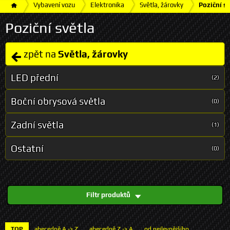
Vybavení vozu
Elektronika
Světla, žárovky
Poziční sv
Poziční světla
zpět na
Světla, žárovky
LED přední
(2)
Boční obrysová světla
(0)
Zadní světla
(1)
Ostatní
(0)
Filtr produktů
TOP
abecedně A -> Z
abecedně Z -> A
od nejlevnějšího