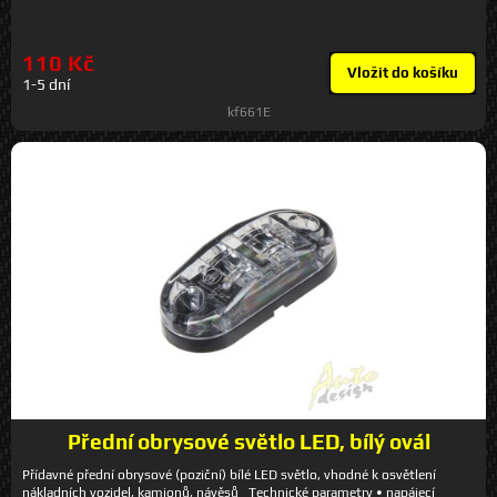
hloubce 14 mm
110 Kč
Vložit do košíku
1-5 dní
kf661E
Přední obrysové světlo LED, bílý ovál
Přídavné přední obrysové (poziční) bílé LED světlo, vhodné k osvětlení
nákladních vozidel, kamionů, návěsů Technické parametry • napájecí