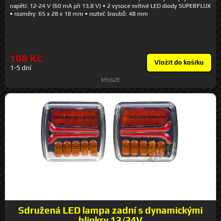
napětí: 12-24 V (60 mA při 13,8 V) • 2 vysoce svítivé LED diody SUPERFLUX
• rozměry: 65 x 28 x 18 mm • rozteč šroubů: 48 mm
108 Kč
Vložit do košíku
1-5 dní
kf662E
Sdružená LED lampa zadní s dynamickými
blinkry 12/24V