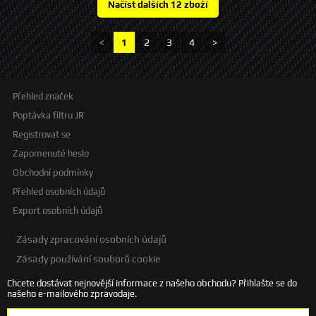
světla 4 300 K (blue white) - živostnost 300 h - výkon max 68 W - svítivost
- 1000 lm +/-15% - typ patice PK22S - homologace ECE R37 E4-37R-032YG
Balení obsahuje 2ks - cena za 2ks (pár)
<
1
2
3
4
>
Přehled značek
Poptávka filtru JR
Registrovat se
Zapomenuté heslo
Obchodní podmínky
Přehled osobních údajů
Export osobních údajů
Zásady zpracování osobních údajů
Zásady používání souborů cookie
Chcete dostávat nejnovější informace z našeho obchodu? Přihlašte se do
našeho e-mailového zpravodaje.