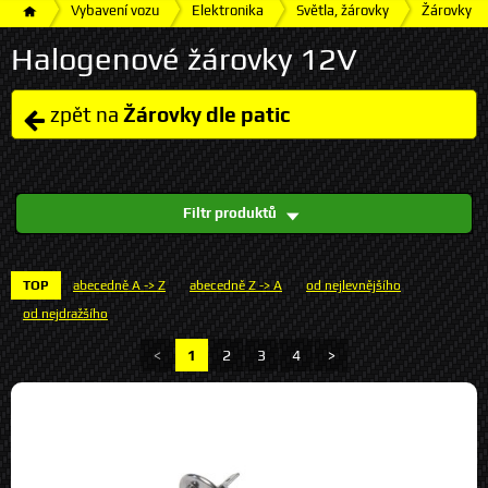
Vybavení vozu
Elektronika
Světla, žárovky
Žárovky
Halogenové žárovky 12V
zpět na
Žárovky dle patic
Filtr produktů
TOP
abecedně A -> Z
abecedně Z -> A
od nejlevnějšího
od nejdražšího
<
1
2
3
4
>