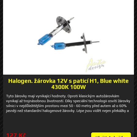
cena za 2ks (pár)
Halogen. žárovka 12V s paticí H1, Blue white
4300K 100W
Tyto žárovky mají vynikající hodnoty. Oproti klasickým autožárovkám
vynikají až trojnásobnou životností. Díky speciální technologii osvítí žárovky
silnici v nejdůležitějším prostoru mezi 50 - 60 metry před autem až o 60%
jasněji než standardní halogenové žárovky. Lépe jsou vidět nejen překážky a
nebezpečí, ale i značky a označení. Kromě tohoto výrazného zvýšení výkonu
se uplatní i design. Jedná se o autožárovku pro řidiče, kterým nezáleží jen na
vyšší bezpečnosti, ale i na vyšší estetice. Žárovky s výkonem 100W nejsou
homologovány pro použití na veřejných komunikacích. Tyto žárovky není
127 Kč
vhodné používat do plastových světel vzhledem k vyššímu zahřívání.