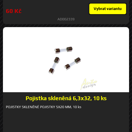
Vybrat variantu
60 Kč
AD002339
Pojistka skleněná 6,3x32, 10 ks
POJISTKY SKLENĚNÉ POJISTKY 5X20 MM, 10 ks