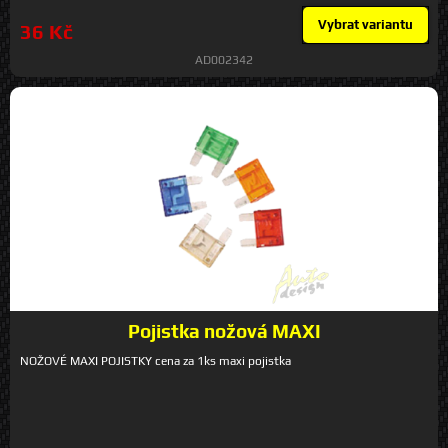
Vybrat variantu
36 Kč
AD002342
Pojistka nožová MAXI
NOŽOVÉ MAXI POJISTKY cena za 1ks maxi pojistka