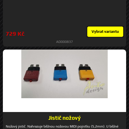
Vybrat variantu
729 Kč
AD000837
Jistič nožový
Nožový jistič. Nahrazuje běžnou nožovou MIDI pojistku (5,2mm). U běžné