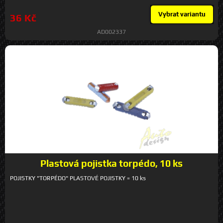
Vybrat variantu
36 Kč
AD002337
Plastová pojistka torpédo, 10 ks
POJISTKY "TORPÉDO" PLASTOVÉ POJISTKY = 10 ks