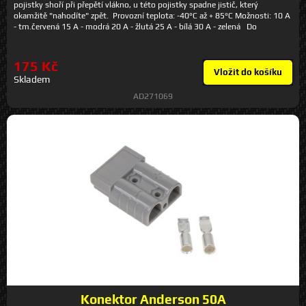
pojistky shoří při přepětí vlákno, u této pojistky spadne jistič, který
okamžitě "nahodíte" zpět. Provozní teplota: -40°C až + 85°C Možnosti: 10 A
- tm.červená 15 A - modrá 20 A - žlutá 25 A - bílá 30 A - zelená Do
poznámky uvádějte Váš výběr a počty.
175 Kč
Vložit do košíku
Skladem
AD271069
Konektor Anderson 50A