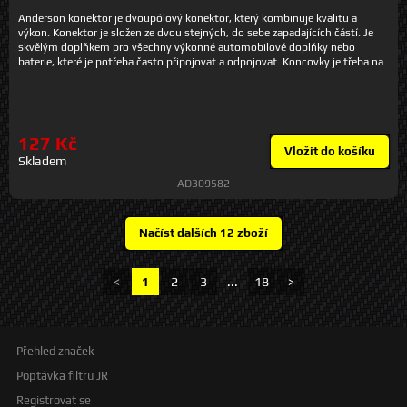
Anderson konektor je dvoupólový konektor, který kombinuje kvalitu a
výkon. Konektor je složen ze dvou stejných, do sebe zapadajících částí. Je
skvělým doplňkem pro všechny výkonné automobilové doplňky nebo
baterie, které je potřeba často připojovat a odpojovat. Koncovky je třeba na
kabely namáčknout speciálními kleštěmi nebo přiletovat výkonnější pájkou.
Technické parametry maximální napětí: max. 600 V maximální
zatížení: 50 A izolační odpor: 5000 MΩ síla připojení/odpojení(N):
95±5 N počet cyklů připojení/odpojení (bez zátěže): 10000 počet
cyklů připojení/odpojení (se zátěží 40A/120V): 250 hořlavost: UL94 V-0
127 Kč
tlouštka stříbrné vrstvy na kontaktech: 1μm materiál kontaktů:
Vložit do košíku
Skladem
postříbřená měď materiál konektoru: Nylon PA66 možnost vložit
kabel 4-12 mm2 (12, 10, 8, 6 AWG) barva: šedá rozměr cca: 48 x 35
AD309582
x 15,5 mm
<
1
2
3
...
18
>
Přehled značek
Poptávka filtru JR
Registrovat se