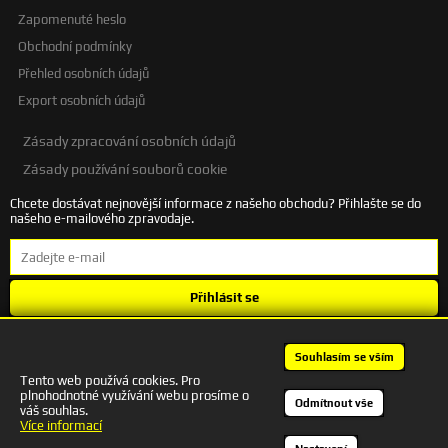
Zapomenuté heslo
Obchodní podmínky
Přehled osobních údajů
Export osobních údajů
Zásady zpracování osobních údajů
Zásady používání souborů cookie
Chcete dostávat nejnovější informace z našeho obchodu? Přihlašte se do
našeho e-mailového zpravodaje.
Přihlásit se
Souhlasím se
zpracováním osobních údajů
.
Souhlasím se vším
Tento web používá cookies. Pro
plnohodnotné využívání webu prosíme o
+420 601 245 172 | autodesigncb@gmail.com
Odmítnout vše
váš souhlas.
Kontakt
Více informací