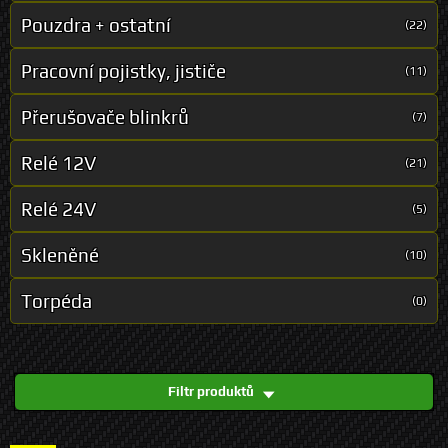
Pouzdra + ostatní
(22)
Pracovní pojistky, jističe
(11)
Přerušovače blinkrů
(7)
Relé 12V
(21)
Relé 24V
(5)
Skleněné
(10)
Torpéda
(0)
Filtr produktů