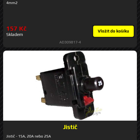
4mm2
157 Kč
Vložit do košíku
Skladem
AD309817-4
Jistič
Jistič - 15A, 20A nebo 25A