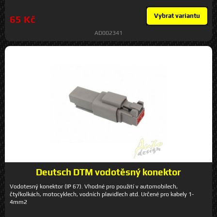
Vybrat variantu
65 Kč
AD002341
Deutsch DTM vodotěsný konektor
Vodotesný konektor (IP 67). Vhodné pro použití v automobilech,
čtyřkolkách, motocyklech, vodních plavidlech atd. Určené pro kabely 1-
4mm2