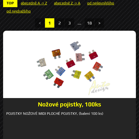
TOP
abecedně A -> Z
abecedně Z -> A
od nejlevnějšího
od nejdražšího
<
1
2
3
...
18
>
Nožové pojistky, 100ks
POJISTKY NOŽOVÉ MIDI PLOCHÉ POJISTKY, (balení 100 ks)