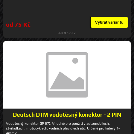
Vybrat variantu
od 75 Kč
AD309817
Deutsch DTM vodotěsný konektor - 2 PIN
Vodotesný konektor (IP 67). Vhodné pro použití v automobilech,
čtyřkolkách, motocyklech, vodních plavidlech atd. Určené pro kabely 1-
4mm2