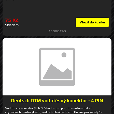
75 Kč
Vložit do košíku
Skladem
AD309817-3
Deutsch DTM vodotěsný konektor - 4 PIN
Vodotesný konektor (IP 67). Vhodné pro použití v automobilech,
čtyřkolkách, motocyklech, vodních plavidlech atd. Určené pro kabely 1-