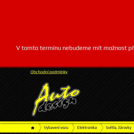
V tomto termínu nebudeme mít možnost přij
Obchodní podmínky
Vybavení vozu
Elektronika
Světla, žárovky