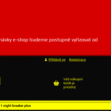
dnávky e-shop budeme postupně vyřizovat od
Přihlásit se
Registrace
Váš nákupní
košík je
prázdný
1 night breaker plus