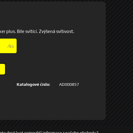
plus. Bíle svítící. Zvýšená svítivost.
/ks
Katalogové číslo:
AD000857
ete dostávat nejnovější informace z našeho obchodu?