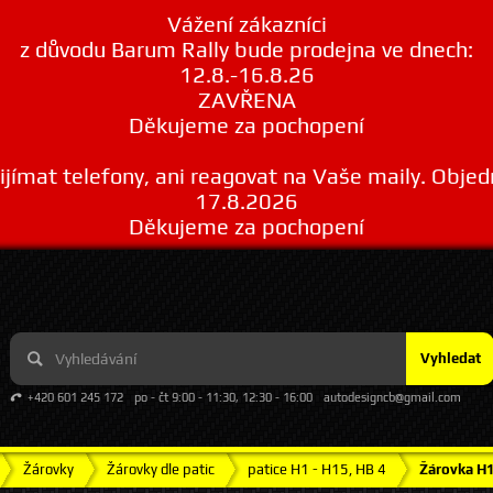
Vážení zákazníci
z důvodu Barum Rally bude prodejna ve dnech:
12.8.-16.8.26
ZAVŘENA
Děkujeme za pochopení
ímat telefony, ani reagovat na Vaše maily. Obje
17.8.2026
Děkujeme za pochopení
Vyhledat
+420 601 245 172
po - čt 9:00 - 11:30, 12:30 - 16:00
autodesigncb@gmail.com
Žárovky
Žárovky dle patic
patice H1 - H15, HB 4
Žárovka H1