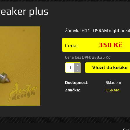
eaker plus
Žárovka H11 - OSRAM night breaker 
350 Kč
Cena:
Cena bez DPH:
289,26 Kč
+
Vložit do košíku
-
Dostupnost:
Skladem
Značka:
OSRAM
Chc