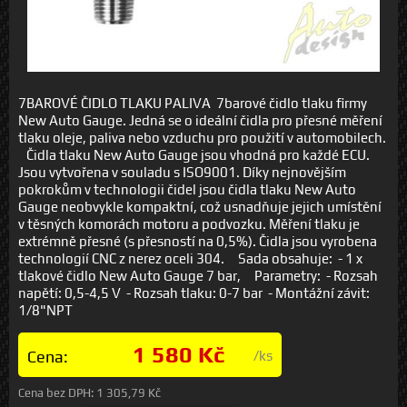
7BAROVÉ ČIDLO TLAKU PALIVA 7barové čidlo tlaku firmy
New Auto Gauge. Jedná se o ideální čidla pro přesné měření
tlaku oleje, paliva nebo vzduchu pro použití v automobilech.
Čidla tlaku New Auto Gauge jsou vhodná pro každé ECU.
Jsou vytvořena v souladu s ISO9001. Díky nejnovějším
pokrokům v technologii čidel jsou čidla tlaku New Auto
Gauge neobvykle kompaktní, což usnadňuje jejich umístění
v těsných komorách motoru a podvozku. Měření tlaku je
extrémně přesné (s přesností na 0,5%). Čidla jsou vyrobena
technologií CNC z nerez oceli 304. Sada obsahuje: - 1 x
tlakové čidlo New Auto Gauge 7 bar, Parametry: - Rozsah
napětí: 0,5-4,5 V - Rozsah tlaku: 0-7 bar - Montážní závit:
1/8"NPT
1 580 Kč
Cena:
/ks
Cena bez DPH:
1 305,79 Kč