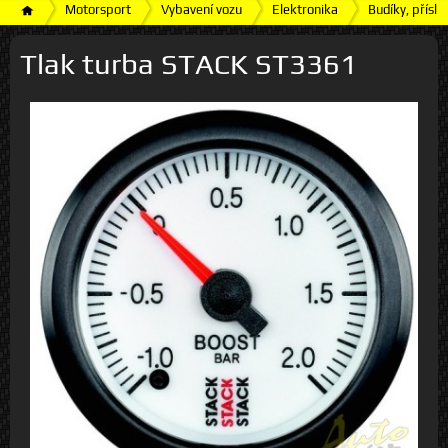
Motorsport
Vybavení vozu
Elektronika
Budíky, příslu
Tlak turba STACK ST3361