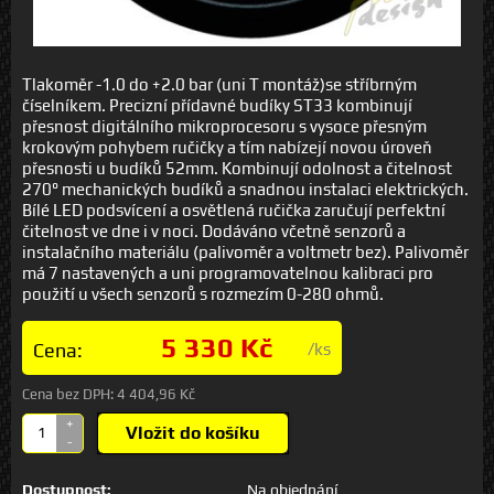
Tlakoměr -1.0 do +2.0 bar (uni T montáž)se stříbrným
číselníkem. Precizní přídavné budíky ST33 kombinují
přesnost digitálního mikroprocesoru s vysoce přesným
krokovým pohybem ručičky a tím nabízejí novou úroveň
přesnosti u budíků 52mm. Kombinují odolnost a čitelnost
270° mechanických budíků a snadnou instalaci elektrických.
Bílé LED podsvícení a osvětlená ručička zaručují perfektní
čitelnost ve dne i v noci. Dodáváno včetně senzorů a
instalačního materiálu (palivoměr a voltmetr bez). Palivoměr
má 7 nastavených a uni programovatelnou kalibraci pro
použití u všech senzorů s rozmezím 0-280 ohmů.
5 330 Kč
Cena:
/ks
Cena bez DPH:
4 404,96 Kč
+
Vložit do košíku
-
Dostupnost:
Na objednání