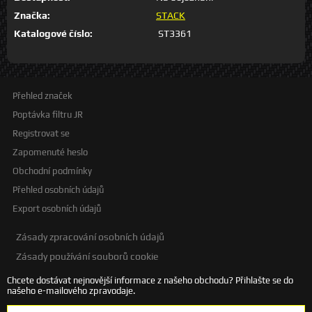
Značka:
STACK
Katalogové číslo:
ST3361
Přehled značek
Poptávka filtru JR
Registrovat se
Zapomenuté heslo
Obchodní podmínky
Přehled osobních údajů
Export osobních údajů
Zásady zpracování osobních údajů
Zásady používání souborů cookie
Chcete dostávat nejnovější informace z našeho obchodu? Přihlašte se do
našeho e-mailového zpravodaje.