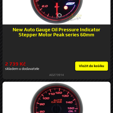
New Auto Gauge Oil Pressure Indicator
Stepper Motor Peak series 60mm
2 739 Kč
Vložit do košíku
skladem u dodavatele
AD273914