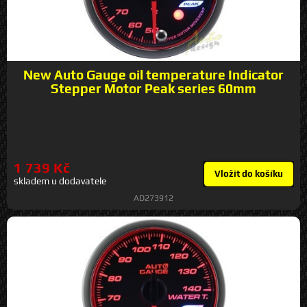
New Auto Gauge oil temperature Indicator
Stepper Motor Peak series 60mm
1 739 Kč
Vložit do košíku
skladem u dodavatele
AD273912