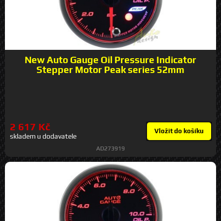
New Auto Gauge Oil Pressure Indicator
Stepper Motor Peak series 52mm
2 617 Kč
Vložit do košíku
skladem u dodavatele
AD273919