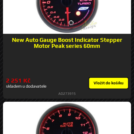
New Auto Gauge Boost Indicator Stepper
Motor Peak series 60mm
2 251 Kč
Vložit do košíku
skladem u dodavatele
AD273915