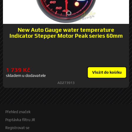
New Auto Gauge water temperature
Indicator Stepper Motor Peak series 60mm
1 739 Kč
Vložit do košíku
skladem u dodavatele
AD273913
Přehled značek
Poptávka filtru JR
Registrovat se