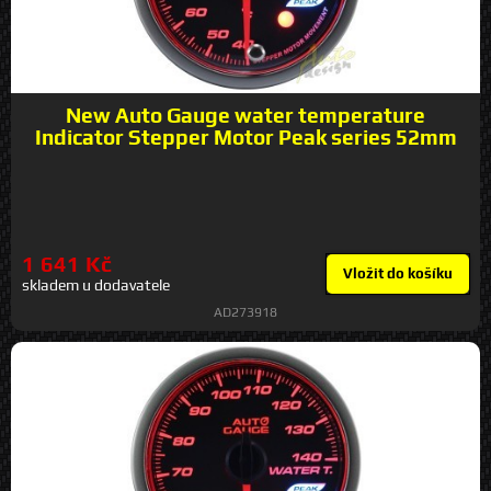
New Auto Gauge water temperature
Indicator Stepper Motor Peak series 52mm
1 641 Kč
Vložit do košíku
skladem u dodavatele
AD273918