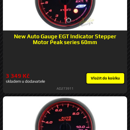
New Auto Gauge EGT Indicator Stepper
Motor Peak series 60mm
3 349 Kč
Vložit do košíku
skladem u dodavatele
AD273911