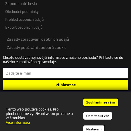
Zapomenuté heslo
Obchodní podmínky
Přehled osobních údajů
Export osobních údajů
Zásady zpracování osobních údajů
Zásady používání souborů cookie
Chcete dostávat nejnovější informace z našeho obchodu? Přihlašte se do
našeho e-mailového zpravodaje.
Přihlásit se
Souhlasím se
zpracováním osobních údajů
.
Souhlasím se vším
Tento web používá cookies. Pro
plnohodnotné využívání webu prosíme o
+420 601 245 172 | autodesigncb@gmail.com
Odmítnout vše
váš souhlas.
Kontakt
Více informací
Nastavení