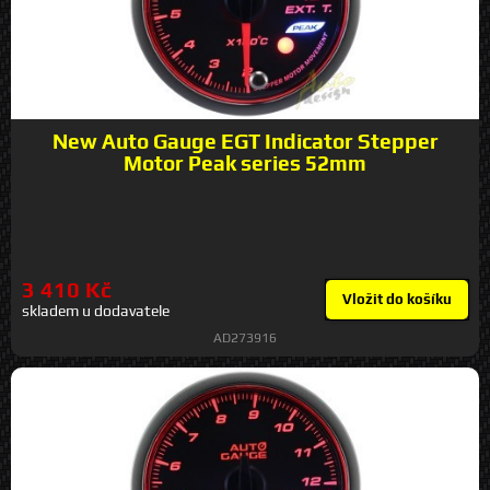
New Auto Gauge EGT Indicator Stepper
Motor Peak series 52mm
3 410 Kč
Vložit do košíku
skladem u dodavatele
AD273916