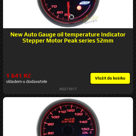
New Auto Gauge oil temperature Indicator
Stepper Motor Peak series 52mm
1 641 Kč
Vložit do košíku
skladem u dodavatele
AD273917