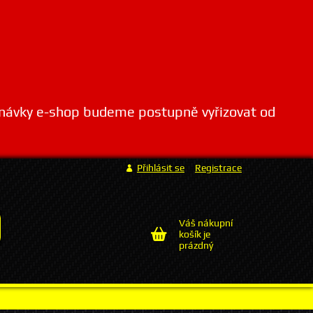
dnávky e-shop budeme postupně vyřizovat od
Přihlásit se
Registrace
Váš nákupní
košík je
prázdný