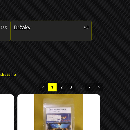
Držáky
(33)
(8)
jdražšího
<
1
2
3
...
7
>