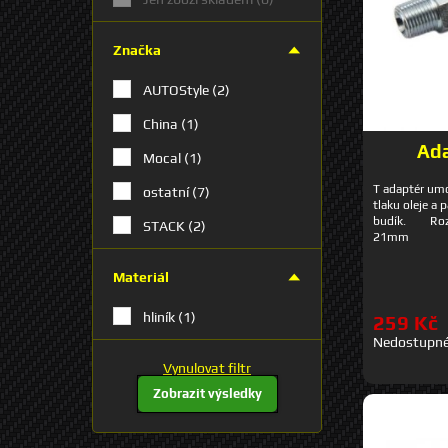
Značka
AUTOStyle
(2)
China
(1)
Ada
Mocal
(1)
T adaptér um
ostatní
(7)
tlaku oleje a 
budík. Roz
STACK
(2)
21mm
Materiál
hliník
(1)
259 Kč
Nedostupn
Vynulovat filtr
Zobrazit výsledky