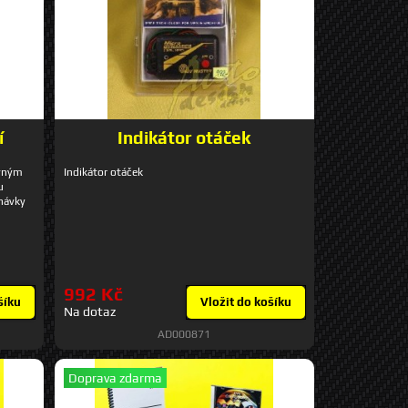
í
Indikátor otáček
avným
Indikátor otáček
u
dnávky
992 Kč
šíku
Vložit do košíku
Na dotaz
AD000871
Doprava zdarma