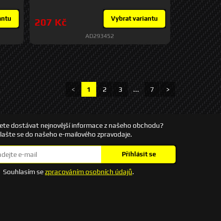
antu
Vybrat variantu
207 Kč
AD293452
<
1
2
3
...
7
>
ete dostávat nejnovější informace z našeho obchodu?
hlašte se do našeho e-mailového zpravodaje.
Přihlásit se
Souhlasím se
zpracováním osobních údajů
.