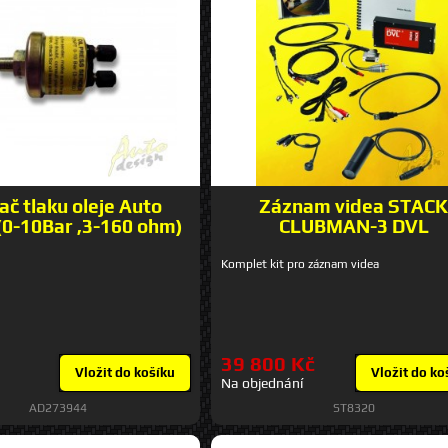
č tlaku oleje Auto
Záznam videa STAC
(0-10Bar ,3-160 ohm)
CLUBMAN-3 DVL
Komplet kit pro záznam videa
39 800 Kč
Vložit do košíku
Vložit do ko
Na objednání
AD273944
ST8320