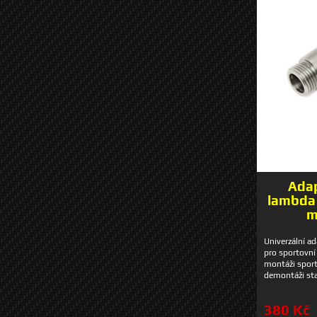
Adap
lambda 
m
Univerzální a
pro sportovní
montáži sport
demontáži sta
výfukové plyn
standardních
380 Kč
v řídící jedn