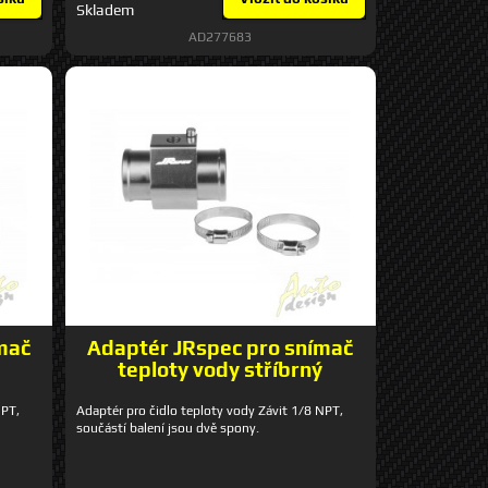
Skladem
AD277683
mač
Adaptér JRspec pro snímač
teploty vody stříbrný
NPT,
Adaptér pro čidlo teploty vody Závit 1/8 NPT,
součástí balení jsou dvě spony.