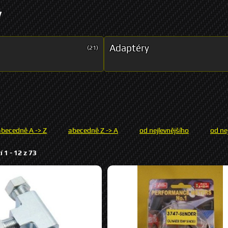
y
Adaptéry
(21)
abecedně A -> Z
abecedně Z -> A
od nejlevnějšího
od ne
í 1 -
12
z
73