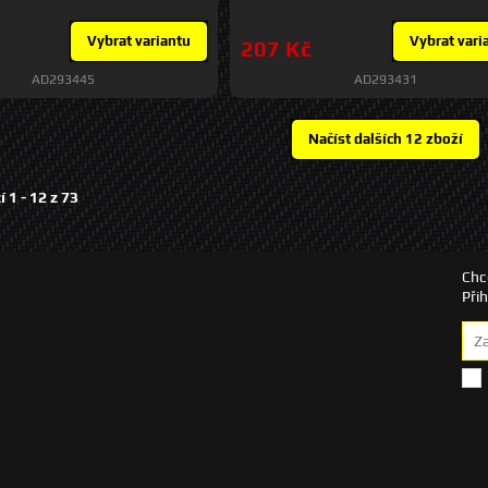
Vybrat variantu
Vybrat vari
207 Kč
AD293445
AD293431
í 1 -
12
z
73
Chc
Při