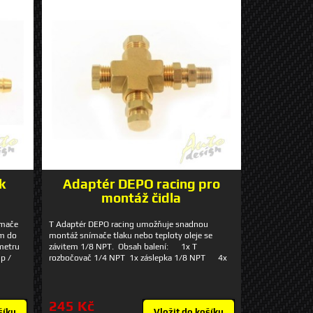
k
Adaptér DEPO racing pro
montáž čidla
ímače
T Adaptér DEPO racing umožňuje snadnou
ím do
montáž snímače tlaku nebo teploty oleje se
ometru
závitem 1/8 NPT. Obsah balení: 1x T
p /
rozbočovač 1/4 NPT 1x záslepka 1/8 NPT 4x
adaptér 1/4 NPT - 1/8 NPT 1x adaptér 1/8
NPT - 1/8 NPT
245 Kč
šíku
Vložit do košíku