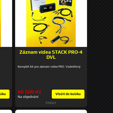
K
Záznam videa STACK PRO-4
DVL
Komplet kit pro záznam videa PRO. Vodotěsný.
60 500 Kč
šíku
Vložit do košíku
Na objednání
ST8321