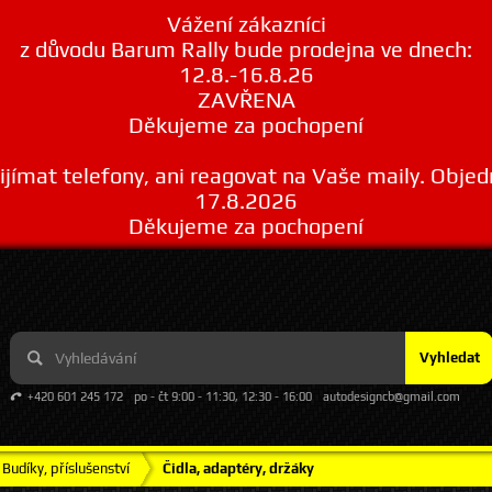
Vážení zákazníci
z důvodu Barum Rally bude prodejna ve dnech:
12.8.-16.8.26
ZAVŘENA
Děkujeme za pochopení
ímat telefony, ani reagovat na Vaše maily. Obje
17.8.2026
Děkujeme za pochopení
Vyhledat
+420 601 245 172
po - čt 9:00 - 11:30, 12:30 - 16:00
autodesigncb@gmail.com
Budíky, příslušenství
Čidla, adaptéry, držáky