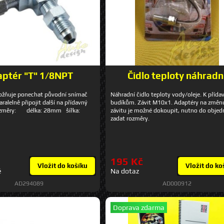
ptér "T" 1/8NPT
Čidlo teploty náhradn
ožňuje ponechat původní snímač
Náhradní čidlo teploty vody/oleje. K příd
paralelně připojit další na přídavný
budíkům. Závit M10x1. Adaptéry na změn
měry: délka: 28mm šířka:
závitu je možné dokoupit, nutno do obje
zadat rozměry.
195 Kč
Vložit do košíku
Vložit do ko
é
Na dotaz
AD294089
AD000912
Doprava zdarma