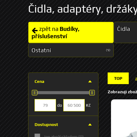
Čidla, adaptéry, držák
zpět na
Budíky,
Čidla
příslušenství
Ostatní
(9)
TOP
Cena
Zobrazuji zbož
do
Kč
Dostupnost
Jen zboží skladem
(0)