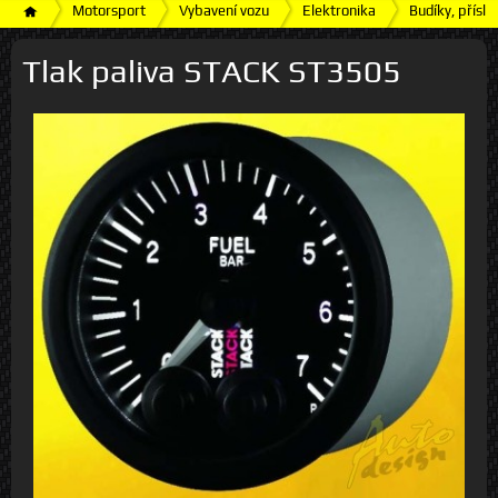
Motorsport
Vybavení vozu
Elektronika
Budíky, příslu
Tlak paliva STACK ST3505