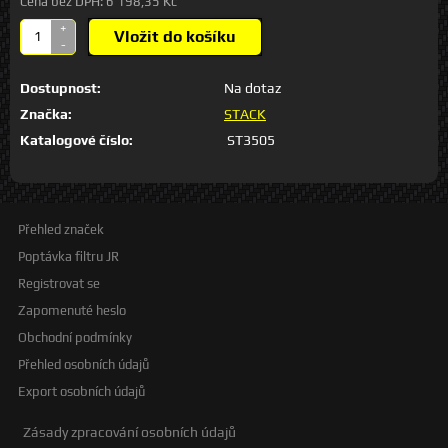
Cena bez DPH:
6 198,35 Kč
+
Vložit do košíku
-
Dostupnost:
Na dotaz
Značka:
STACK
Katalogové číslo:
ST3505
Přehled značek
Poptávka filtru JR
Registrovat se
Zapomenuté heslo
Obchodní podmínky
Přehled osobních údajů
Export osobních údajů
Zásady zpracování osobních údajů