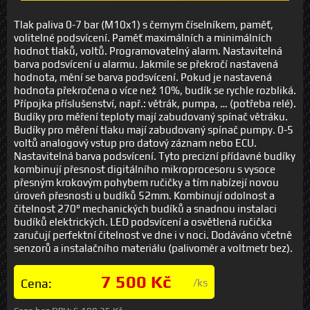
Tlak paliva 0-7 bar (M10x1) s černym číselníkem, paměť,
volitelné podsvícení. Paměť maximálních a minimálních
hodnot tlaků, voltů. Programovatelný alarm. Nastavitelná
barva podsvícení u alarmu. Jakmile se překročí nastavená
hodnota, mění se barva podsvícení. Pokud je nastavená
hodnota překročena o více než 10%, budík se rychle rozbliká.
Přípojka příslušenství, např.: větrák, pumpa, … (potřeba relé).
Budíky pro měření teploty mají zabudovaný spínač větráku.
Budíky pro měření tlaku mají zabudovaný spínač pumpy. 0-5
voltů analogový vstup pro datový záznam nebo ECU.
Nastavitelná barva podsvícení. Tyto precizní přídavné budíky
kombinují přesnost digitálního mikroprocesoru s vysoce
přesným krokovým pohybem ručičky a tím nabízejí novou
úroveň přesnosti u budíků 52mm. Kombinují odolnost a
čitelnost 270° mechanických budíků a snadnou instalaci
budíků elektrických. LED podsvícení a osvětlená ručička
zaručují perfektní čitelnost ve dne i v noci. Dodáváno včetně
senzorů a instalačního materiálu (palivoměr a voltmetr bez).
7 500 Kč
Cena:
/ks