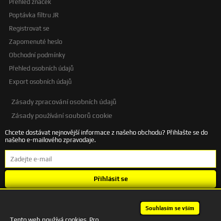
Přehled značek
Poptávka filtru JR
Registrovat se
Zapomenuté heslo
Obchodní podmínky
Přehled osobních údajů
Export osobních údajů
Zásady zpracování osobních údajů
Zásady používání souborů cookie
Chcete dostávat nejnovější informace z našeho obchodu? Přihlašte se do
našeho e-mailového zpravodaje.
Přihlásit se
Souhlasím se
zpracováním osobních údajů
.
Souhlasím se vším
Tento web používá cookies. Pro