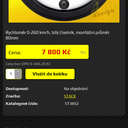
Rychloměr 0-260 km/h, bílý číselník, montážní průměr
80mm
7 800 Kč
Cena:
/ks
Cena bez DPH:
6 446,28 Kč
+
Vložit do košíku
-
Dostupnost:
Na objednání
Značka:
STACK
Katalogové číslo:
ST3852