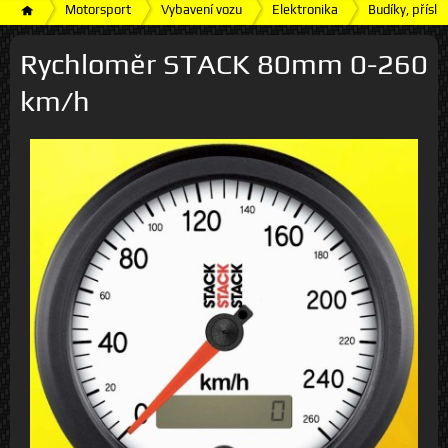
Motorsport
Vybavení vozu
Elektronika
Budíky, příslu
Rychloměr STACK 80mm 0-260
km/h