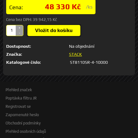
48 330 Kč
Cena:
/ks
Cena bez DPH:
39 942,15 Kč
+
Vložit do košíku
-
Dostupnost:
Na objednání
Značka:
STACK
Katalogové číslo:
ST8110SR-4-10000
Přehled značek
Poptávka filtru JR
Registrovat se
Zapomenuté heslo
Obchodní podmínky
Přehled osobních údajů