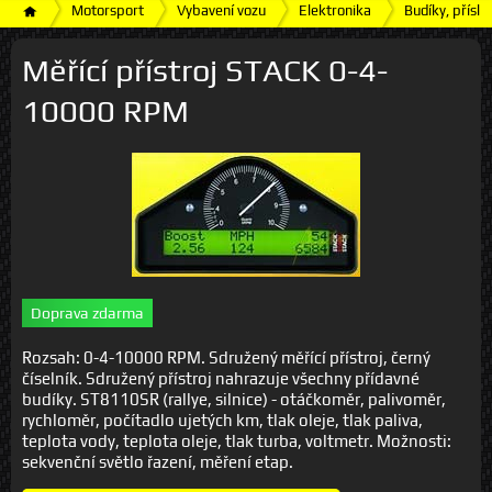
Motorsport
Vybavení vozu
Elektronika
Budíky, příslu
Měřící přístroj STACK 0-4-
10000 RPM
Doprava zdarma
Rozsah: 0-4-10000 RPM. Sdružený měřící přístroj, černý
číselník. Sdružený přístroj nahrazuje všechny přídavné
budíky. ST8110SR (rallye, silnice) - otáčkoměr, palivoměr,
rychloměr, počítadlo ujetých km, tlak oleje, tlak paliva,
teplota vody, teplota oleje, tlak turba, voltmetr. Možnosti:
sekvenční světlo řazení, měření etap.