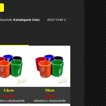
davatele
Katalogové číslo:
AD271246-2
7,6cm
10cm
129 Kč
159 Kč
dem u dodavatele
skladem u dodavatele