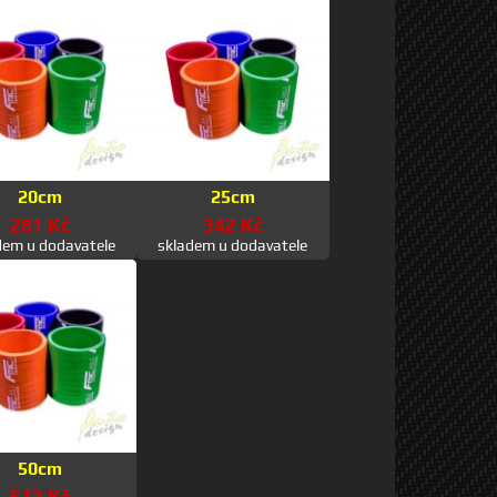
20cm
25cm
281 Kč
342 Kč
dem u dodavatele
skladem u dodavatele
50cm
543 Kč