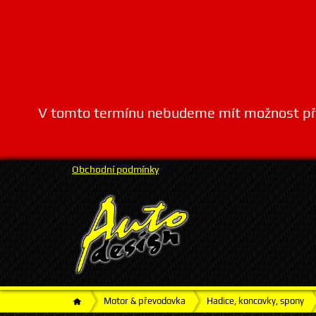
V tomto termínu nebudeme mít možnost přij
Obchodní podmínky
Motor & převodovka
Hadice, koncovky, spony