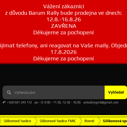
Vážení zákazníci
z důvodu Barum Rally bude prodejna ve dnech:
12.8.-16.8.26
ZAVŘENA
Děkujeme za pochopení
ímat telefony, ani reagovat na Vaše maily. Obje
17.8.2026
Děkujeme za pochopení
Vyhledat
+420 601 245 172
po - čt 9:00 - 11:30, 12:30 - 16:00
autodesigncb@gmail.com
Silikonové hadice
Silikonové hadice FMIC
Rovné
Silikonová sp