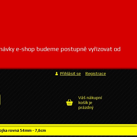
dnávky e-shop budeme postupně vyřizovat od
Přihlásit se
Registrace
Váš nákupní
košík je
prázdný
ojka rovná 54mm - 7,6cm