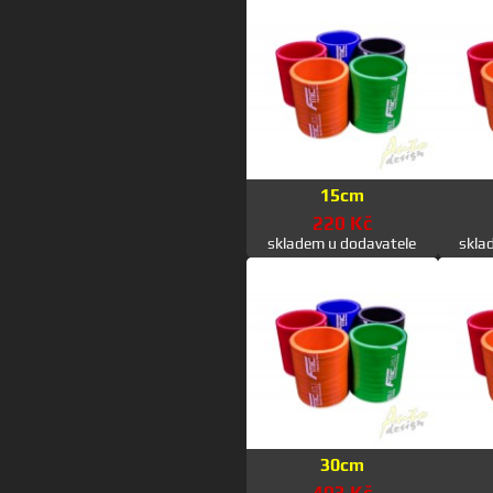
15cm
220 Kč
skladem u dodavatele
skla
30cm
403 Kč