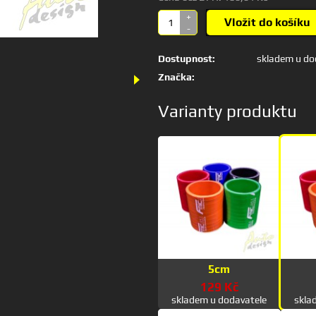
+
Vložit do košíku
-
Dostupnost:
skladem u do
Značka:
Varianty produktu
5cm
129 Kč
skladem u dodavatele
skla