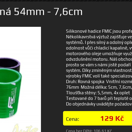
ovná 54mm - 7,6cm
Silikonové hadice FMIC jsou profe
Několikavrstvá výztuž zajišťuje v
systémů. I přes silný a odolný op
odolnost vůči chladicí kapalině,
motorového oleje umožňuje využit
odvzdušnění motoru. Náš obchod n
prosto se vám s námi jistě podaří
systém. Díky zmíněným vlastnoste
výrobky FMIC volí také specializo
Druh: Rovná spojka Vnitřní rozm
76mm Možná délka: 5cm, 7,6cm
Tloušťka stěny: 5,5mm, 4x oplet
Testované do 7 barů při teplotě 
Do objednávky uvádějte požado
129 Kč
Cena:
Cena bez DPH:
106,61 Kč