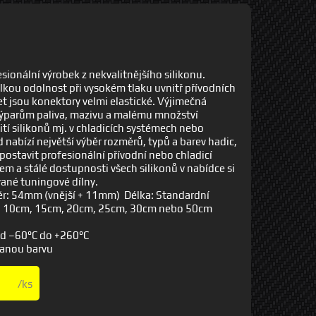
sionální výrobek z nekvalitnějšího silikonu.
elkou odolnost při vysokém tlaku uvnitř přívodních
let jsou konektory velmi elastické. Výjimečná
 výparům paliva, mazivu a malému množství
í silikonů mj. v chladicích systémech nebo
abízí největší výběr rozměrů, typů a barev hadic,
 postavit profesionální přívodní nebo chladicí
m a stálé dostupnosti všech silikonů v nabídce si
vané tuningové dílny.
ěr: 54mm (vnější + 11mm) Délka: Standardní
, 10cm, 15cm, 20cm, 25cm, 30cm nebo 50cm
od –60°C do +260°C
vanou barvu
/ks