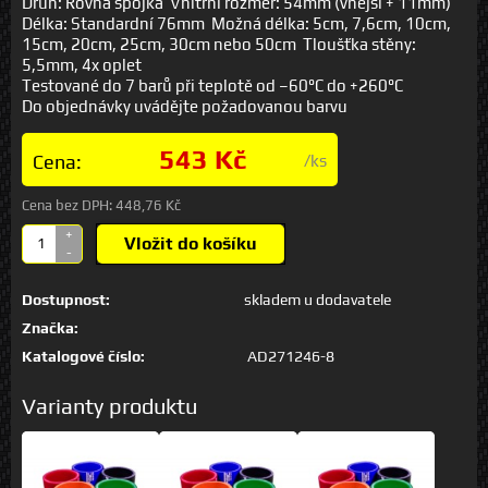
Druh: Rovná spojka Vnitřní rozměr: 54mm (vnější + 11mm)
Délka: Standardní 76mm Možná délka: 5cm, 7,6cm, 10cm,
15cm, 20cm, 25cm, 30cm nebo 50cm Tloušťka stěny:
5,5mm, 4x oplet
Testované do 7 barů při teplotě od –60°C do +260°C
Do objednávky uvádějte požadovanou barvu
543 Kč
Cena:
/ks
Cena bez DPH:
448,76 Kč
+
Vložit do košíku
-
Dostupnost:
skladem u dodavatele
Značka:
Katalogové číslo:
AD271246-8
Varianty produktu