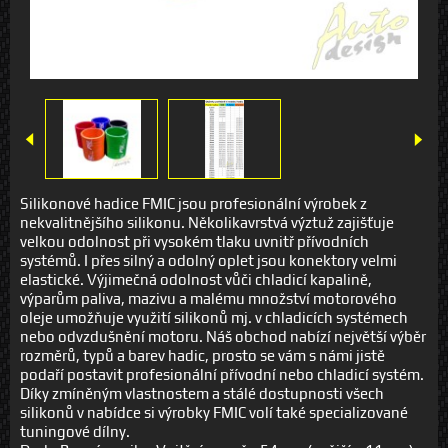
Silikonové hadice FMIC jsou profesionální výrobek z
nekvalitnějšího silikonu. Několikavrstvá výztuž zajišťuje
velkou odolnost při vysokém tlaku uvnitř přívodních
systémů. I přes silný a odolný oplet jsou konektory velmi
elastické. Výjimečná odolnost vůči chladicí kapalině,
výparům paliva, mazivu a malému množství motorového
oleje umožňuje využití silikonů mj. v chladicích systémech
nebo odvzdušnění motoru. Náš obchod nabízí největší výběr
rozměrů, typů a barev hadic, prosto se vám s námi jistě
podaří postavit profesionální přívodní nebo chladicí systém.
Díky zmíněným vlastnostem a stálé dostupnosti všech
silikonů v nabídce si výrobky FMIC volí také specializované
tuningové dílny.