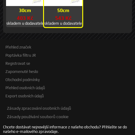
30cm
50cm
403 Kč
543 Kč
skladem u dodavatele
skladem u dodavatele
Přehled značek
Poptávka filtru JR
Registrovat se
Zapomenuté heslo
Obchodní podmínky
Přehled osobních údajů
Export osobních údajů
Zásady zpracování osobních údajů
Zásady používání souborů cookie
Chcete dostávat nejnovější informace z našeho obchodu? Přihlašte se do
našeho e-mailového zpravodaje.