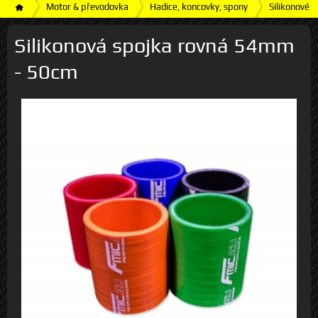
Motor & převodovka
Hadice, koncovky, spony
Silikonové h
Silikonová spojka rovná 54mm
- 50cm