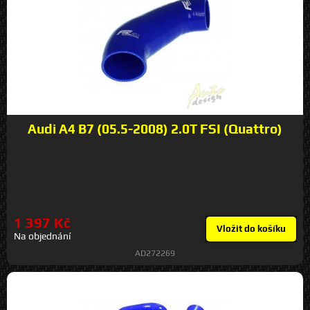
Audi A4 B7 (05.5-2008) 2.0T FSI (Quattro)
1 397 Kč
Vložit do košíku
Na objednání
AD272269