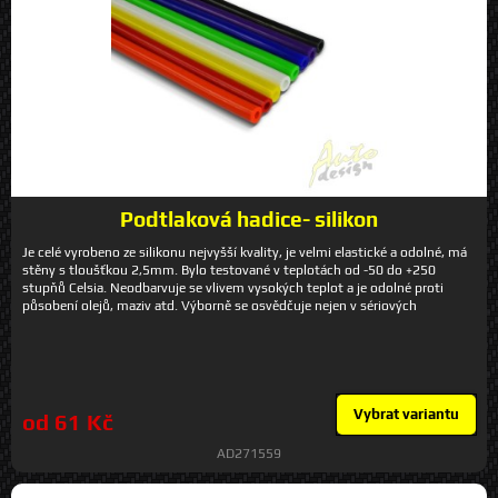
Podtlaková hadice- silikon
Je celé vyrobeno ze silikonu nejvyšší kvality, je velmi elastické a odolné, má
stěny s tloušťkou 2,5mm. Bylo testované v teplotách od -50 do +250
stupňů Celsia. Neodbarvuje se vlivem vysokých teplot a je odolné proti
působení olejů, maziv atd. Výborně se osvědčuje nejen v sériových
automobilech ale také v těch tuningovaných. Uvedená cena se týká 1m. Do
objednávky uvádějte požadovanou barvu 3mm - 10mm: modrá, černá,
červená, oranžová, zelená fluo, bílá , žlutá, fialová, růžová 12mm: modrá,
černá, červená, oranžová, zelená fluo
Vybrat variantu
od 61 Kč
AD271559