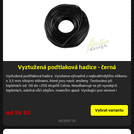
Vyztužená podtlaková hadice - černá
Vyztužená podtlaková hadice. Vyrobena výhradně z nejkvalitnějšího silikonu
s 3,5 mm silnými stěnami, které jsou navíc zesíleny. Testováno při
teplotách od -50 do +250 stupňů Celsia. Neodbarvuje se při vysokých
teplotách, odolná vůči olejům, mazivům apod. Vynikající pro sériové i
tuningové i závodní vozy. Uvedená cena je za 1 m.
Vybrat variantu
od 96 Kč
AD309710