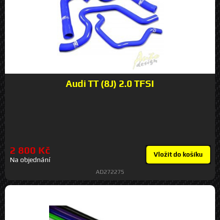
Audi TT (8J) 2.0 TFSI
2 800 Kč
Vložit do košíku
Na objednání
AD272275