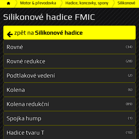
Motor & převodovka
Hadice, koncovky, spony
Silikonové h
Silikonové hadice FMIC
zpět na
Silikonové hadice
Rovné
(34)
Rovné redukce
(28)
Podtlakové vedení
(2)
Kolena
(6)
Kolena redukční
(89)
Spojka hump
(1)
Hadice tvaru T
(10)