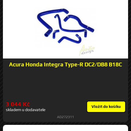
Acura Honda Integra Type-R DC2/DB8 B18C
3 044 Kč
Vložit do košíku
skladem u dodavatele
AD272311