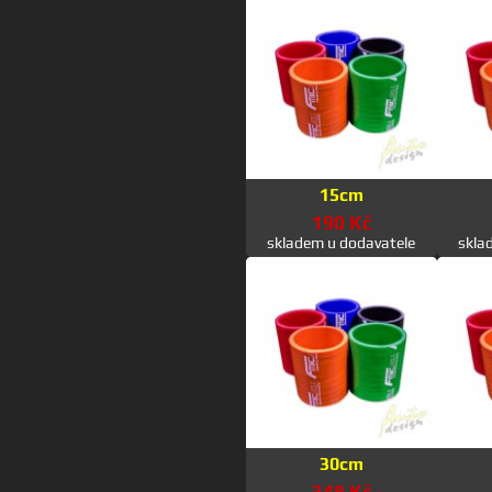
15cm
190 Kč
skladem u dodavatele
skla
30cm
348 Kč