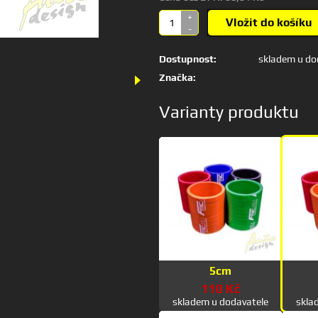
+
Vložit do košíku
-
Dostupnost:
skladem u do
Značka:
Varianty produktu
5cm
110 Kč
skladem u dodavatele
skla