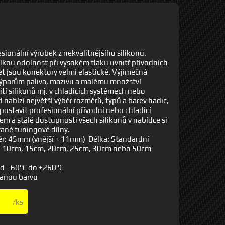
sionální výrobek z nekvalitnějšího silikonu.
elkou odolnost při vysokém tlaku uvnitř přívodních
let jsou konektory velmi elastické. Výjimečná
 výparům paliva, mazivu a malému množství
í silikonů mj. v chladicích systémech nebo
abízí největší výběr rozměrů, typů a barev hadic,
 postavit profesionální přívodní nebo chladicí
m a stálé dostupnosti všech silikonů v nabídce si
vané tuningové dílny.
ěr: 45mm (vnější + 11mm) Délka: Standardní
, 10cm, 15cm, 20cm, 25cm, 30cm nebo 50cm
od –60°C do +260°C
vanou barvu
/ks