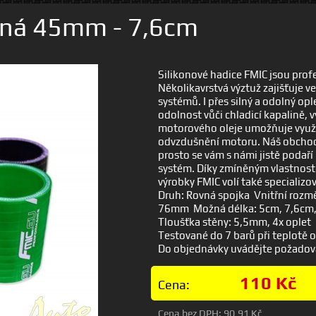
ovná 45mm - 7,6cm
Silikonové hadice FMIC jsou profe
Několikavrstvá výztuž zajišťuje v
systémů. I přes silný a odolný op
odolnost vůči chladicí kapalině,
motorového oleje umožňuje využit
odvzdušnění motoru. Náš obchod n
prosto se vám s námi jistě podaří
systém. Díky zmíněným vlastnoste
výrobky FMIC volí také specializo
Druh: Rovná spojka Vnitřní rozm
76mm Možná délka: 5cm, 7,6cm
Tloušťka stěny: 5,5mm, 4x oplet
Testované do 7 barů při teplotě 
Do objednávky uvádějte požado
110 Kč
Cena:
Cena bez DPH:
90,91 Kč