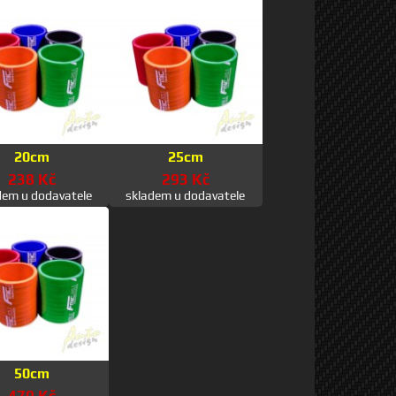
20cm
25cm
238 Kč
293 Kč
dem u dodavatele
skladem u dodavatele
50cm
470 Kč