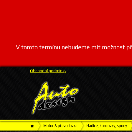
V tomto termínu nebudeme mít možnost přij
Obchodní podmínky
Motor & převodovka
Hadice, koncovky, spony