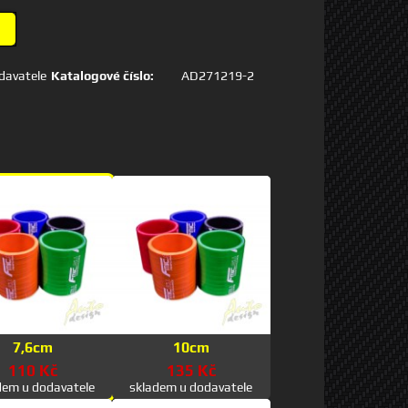
davatele
Katalogové číslo:
AD271219-2
7,6cm
10cm
110 Kč
135 Kč
dem u dodavatele
skladem u dodavatele