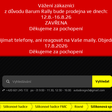
Vážení zákazníci
z důvodu Barum Rally bude prodejna ve dnech:
12.8.-16.8.26
ZAVŘENA
Děkujeme za pochopení
ímat telefony, ani reagovat na Vaše maily. Obje
17.8.2026
Děkujeme za pochopení
Vyhledat
+420 601 245 172
po - čt 9:00 - 11:30, 12:30 - 16:00
autodesigncb@gmail.com
Silikonové hadice
Silikonové hadice FMIC
Rovné
Silikonová sp