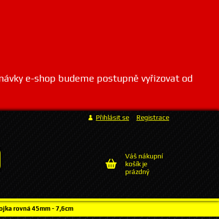
dnávky e-shop budeme postupně vyřizovat od
Přihlásit se
Registrace
Váš nákupní
košík je
prázdný
ojka rovná 45mm - 7,6cm