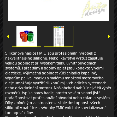
Silikonové hadice FMIC jsou profesionální výrobek z
nekvalitnějšího silikonu. Několikavrstvá výztuž zajišťuje
velkou odolnost při vysokém tlaku uvnitř přívodních
systémů. I přes silný a odolný oplet jsou konektory velmi
elastické. Výjimečná odolnost vůči chladicí kapalině,
výparům paliva, mazivu a malému množství motorového
oleje umožňuje využití silikonů mj. v chladicích systémech
nebo odvzdušnění motoru. Náš obchod nabízí největší výběr
rozměrů, typů a barev hadic, prosto se vám s námi jistě
podaří postavit profesionální přívodní nebo chladicí systém.
Díky zmíněným vlastnostem a stálé dostupnosti všech
silikonů v nabídce si výrobky FMIC volí také specializované
tuningové dílny.