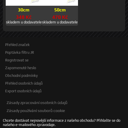
30cm
50cm
348 Kč
470 Kč
skladem u dodavatele
skladem u dodavatele
Přehled značek
Poptávka filtru JR
Registrovat se
Zapomenuté heslo
Obchodní podmínky
Přehled osobních údajů
Export osobních údajů
Zásady zpracování osobních údajů
Zásady používání souborů cookie
Chcete dostávat nejnovější informace z našeho obchodu? Přihlašte se do
našeho e-mailového zpravodaje.