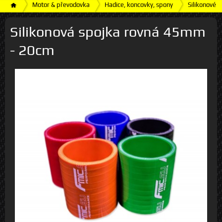
Motor & převodovka
Hadice, koncovky, spony
Silikonové h
Silikonová spojka rovná 45mm
- 20cm