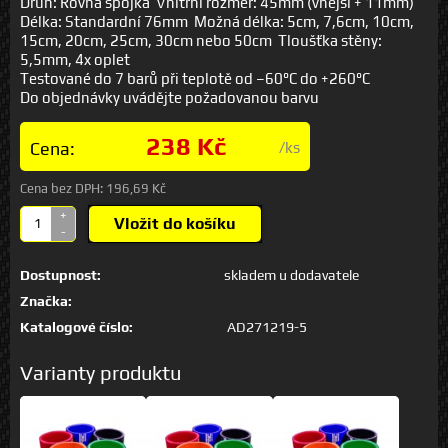
Druh: Rovná spojka Vnitřní rozměr: 45mm (vnější + 11mm)
Délka: Standardní 76mm Možná délka: 5cm, 7,6cm, 10cm,
15cm, 20cm, 25cm, 30cm nebo 50cm Tloušťka stěny:
5,5mm, 4x oplet
Testované do 7 barů při teplotě od –60°C do +260°C
Do objednávky uvádějte požadovanou barvu
238 Kč
Cena:
/ks
Cena bez DPH:
196,69 Kč
+
Vložit do košíku
-
Dostupnost:
skladem u dodavatele
Značka:
Katalogové číslo:
AD271219-5
Varianty produktu