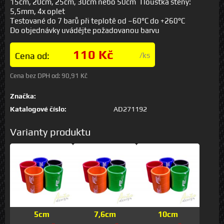
15cm, 20cm, 25cm, 30cm nebo 50cm Tloušťka stěny:
5,5mm, 4x oplet
Testované do 7 barů při teplotě od –60°C do +260°C
Do objednávky uvádějte požadovanou barvu
110 Kč
Cena od:
/ks
Cena bez DPH od:
90,91 Kč
Značka:
Katalogové číslo:
AD271192
Varianty produktu
5cm
7,6cm
10cm