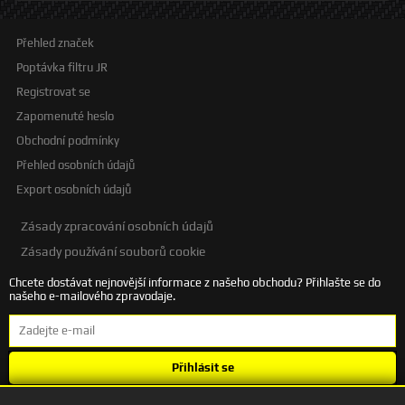
Přehled značek
Poptávka filtru JR
Registrovat se
Zapomenuté heslo
Obchodní podmínky
Přehled osobních údajů
Export osobních údajů
Zásady zpracování osobních údajů
Zásady používání souborů cookie
Chcete dostávat nejnovější informace z našeho obchodu? Přihlašte se do
našeho e-mailového zpravodaje.
Přihlásit se
Souhlasím se
zpracováním osobních údajů
.