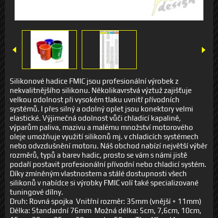
Silikonové hadice FMIC jsou profesionální výrobek z
nekvalitnějšího silikonu. Několikavrstvá výztuž zajišťuje
velkou odolnost při vysokém tlaku uvnitř přívodních
systémů. I přes silný a odolný oplet jsou konektory velmi
elastické. Výjimečná odolnost vůči chladicí kapalině,
výparům paliva, mazivu a malému množství motorového
oleje umožňuje využití silikonů mj. v chladicích systémech
nebo odvzdušnění motoru. Náš obchod nabízí největší výběr
rozměrů, typů a barev hadic, prosto se vám s námi jistě
podaří postavit profesionální přívodní nebo chladicí systém.
Díky zmíněným vlastnostem a stálé dostupnosti všech
silikonů v nabídce si výrobky FMIC volí také specializované
tuningové dílny.
Druh: Rovná spojka Vnitřní rozměr: 35mm (vnější + 11mm)
Délka: Standardní 76mm Možná délka: 5cm, 7,6cm, 10cm,