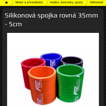
Motor & převodovka
Hadice, koncovky, spony
Silikonové h
Silikonová spojka rovná 35mm
- 5cm