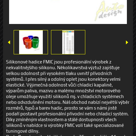
Silikonové hadice FMIC jsou profesionální výrobek z
nekvalitnějšího silikonu. Několikavrstvá výztuž zajišťuje
velkou odolnost při vysokém tlaku uvnitř přívodních
systémů. I přes silný a odolný oplet jsou konektory velmi
elastické. Výjimečná odolnost vůči chladicí kapalině,
výparům paliva, mazivu a malému množství motorového
oleje umožňuje využití silikonů mj. v chladicích systémech
nebo odvzdušnění motoru. Náš obchod nabízí největší výběr
rozměrů, typů a barev hadic, prosto se vám s námi jistě
podaří postavit profesionální přívodní nebo chladicí systém.
Díky zmíněným vlastnostem a stálé dostupnosti všech
silikonů v nabídce si výrobky FMIC volí také specializované
tuningové dílny.