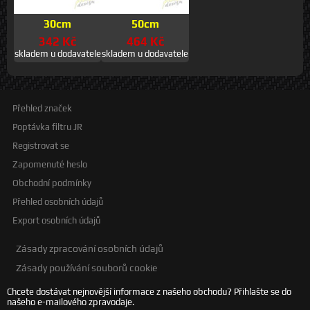
30cm
50cm
342 Kč
464 Kč
skladem u dodavatele
skladem u dodavatele
Přehled značek
Poptávka filtru JR
Registrovat se
Zapomenuté heslo
Obchodní podmínky
Přehled osobních údajů
Export osobních údajů
Zásady zpracování osobních údajů
Zásady používání souborů cookie
Chcete dostávat nejnovější informace z našeho obchodu? Přihlašte se do
našeho e-mailového zpravodaje.