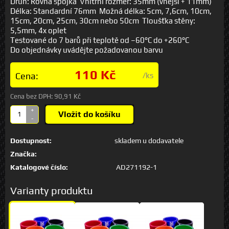
Druh: Rovná spojka Vnitřní rozměr: 35mm (vnější + 11mm)
Délka: Standardní 76mm Možná délka: 5cm, 7,6cm, 10cm,
15cm, 20cm, 25cm, 30cm nebo 50cm Tloušťka stěny:
5,5mm, 4x oplet
Testované do 7 barů při teplotě od –60°C do +260°C
Do objednávky uvádějte požadovanou barvu
110 Kč
Cena:
/ks
Cena bez DPH:
90,91 Kč
+
Vložit do košíku
-
Dostupnost:
skladem u dodavatele
Značka:
Katalogové číslo:
AD271192-1
Varianty produktu