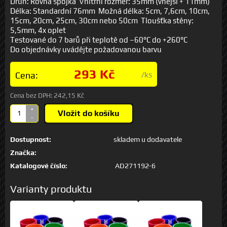
Druh: Rovná spojka Vnitřní rozměr: 35mm (vnější + 11mm)
Délka: Standardní 76mm Možná délka: 5cm, 7,6cm, 10cm,
15cm, 20cm, 25cm, 30cm nebo 50cm Tloušťka stěny:
5,5mm, 4x oplet
Testované do 7 barů při teplotě od –60°C do +260°C
Do objednávky uvádějte požadovanou barvu
293 Kč
Cena:
/ks
Cena bez DPH:
242,15 Kč
+
Vložit do košíku
-
Dostupnost:
skladem u dodavatele
Značka:
Katalogové číslo:
AD271192-6
Varianty produktu