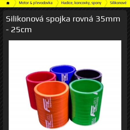
Motor & převodovka
Hadice, koncovky, spony
Silikonové h
Silikonová spojka rovná 35mm
- 25cm