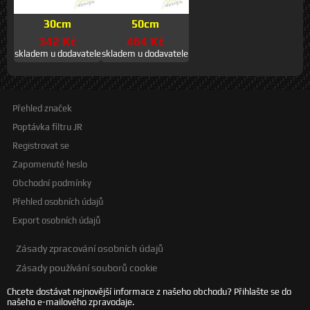
30cm
50cm
342 Kč
464 Kč
skladem u dodavatele
skladem u dodavatele
Přehled značek
Poptávka filtru JR
Registrovat se
Zapomenuté heslo
Obchodní podmínky
Přehled osobních údajů
Export osobních údajů
Zásady zpracování osobních údajů
Zásady používání souborů cookie
Chcete dostávat nejnovější informace z našeho obchodu? Přihlašte se do
našeho e-mailového zpravodaje.