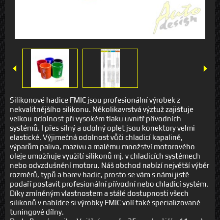
Silikonové hadice FMIC jsou profesionální výrobek z
nekvalitnějšího silikonu. Několikavrstvá výztuž zajišťuje
velkou odolnost při vysokém tlaku uvnitř přívodních
systémů. I přes silný a odolný oplet jsou konektory velmi
elastické. Výjimečná odolnost vůči chladicí kapalině,
výparům paliva, mazivu a malému množství motorového
oleje umožňuje využití silikonů mj. v chladicích systémech
nebo odvzdušnění motoru. Náš obchod nabízí největší výběr
rozměrů, typů a barev hadic, prosto se vám s námi jistě
podaří postavit profesionální přívodní nebo chladicí systém.
Díky zmíněným vlastnostem a stálé dostupnosti všech
silikonů v nabídce si výrobky FMIC volí také specializované
tuningové dílny.