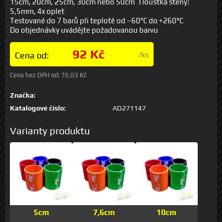
15cm, 20cm, 25cm, 30cm nebo 50cm Tloušťka stěny:
5,5mm, 4x oplet
Testované do 7 barů při teplotě od –60°C do +260°C
Do objednávky uvádějte požadovanou barvu
92 Kč
Cena od:
/ks
Cena bez DPH od:
76,03 Kč
Značka:
Katalogové číslo:
AD271147
Varianty produktu
5cm
7,6cm
10cm