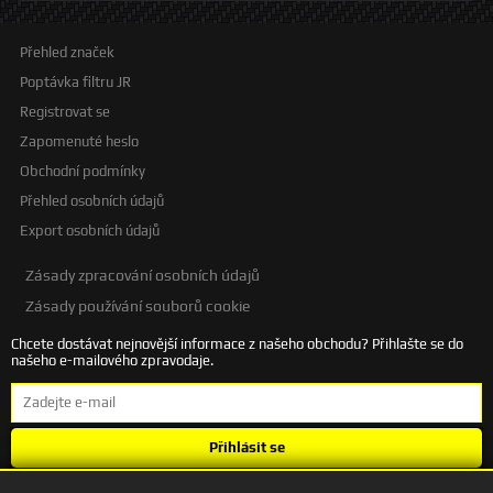
Přehled značek
Poptávka filtru JR
Registrovat se
Zapomenuté heslo
Obchodní podmínky
Přehled osobních údajů
Export osobních údajů
Zásady zpracování osobních údajů
Zásady používání souborů cookie
Chcete dostávat nejnovější informace z našeho obchodu? Přihlašte se do
našeho e-mailového zpravodaje.
Přihlásit se
Souhlasím se
zpracováním osobních údajů
.