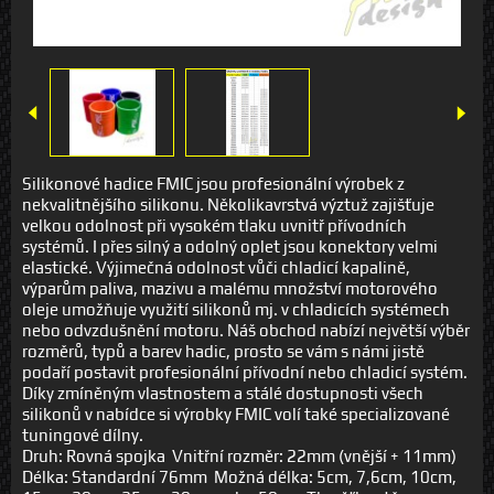
Silikonové hadice FMIC jsou profesionální výrobek z
nekvalitnějšího silikonu. Několikavrstvá výztuž zajišťuje
velkou odolnost při vysokém tlaku uvnitř přívodních
systémů. I přes silný a odolný oplet jsou konektory velmi
elastické. Výjimečná odolnost vůči chladicí kapalině,
výparům paliva, mazivu a malému množství motorového
oleje umožňuje využití silikonů mj. v chladicích systémech
nebo odvzdušnění motoru. Náš obchod nabízí největší výběr
rozměrů, typů a barev hadic, prosto se vám s námi jistě
podaří postavit profesionální přívodní nebo chladicí systém.
Díky zmíněným vlastnostem a stálé dostupnosti všech
silikonů v nabídce si výrobky FMIC volí také specializované
tuningové dílny.
Druh: Rovná spojka Vnitřní rozměr: 22mm (vnější + 11mm)
Délka: Standardní 76mm Možná délka: 5cm, 7,6cm, 10cm,