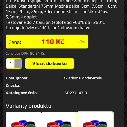
Druh: Rovná spojka Vnitřní rozměr: 22mm (vnější + 11mm)
Délka: Standardní 76mm Možná délka: 5cm, 7,6cm, 10cm,
15cm, 20cm, 25cm, 30cm nebo 50cm Tloušťka stěny:
5,5mm, 4x oplet
Testované do 7 barů při teplotě od –60°C do +260°C
Do objednávky uvádějte požadovanou barvu
110 Kč
Cena:
/ks
Cena bez DPH:
90,91 Kč
+
Vložit do košíku
-
Dostupnost:
skladem u dodavatele
Značka:
Katalogové číslo:
AD271147-3
Varianty produktu