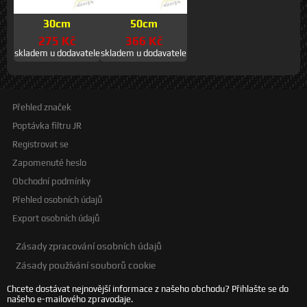
30cm
50cm
275 Kč
366 Kč
skladem u dodavatele
skladem u dodavatele
Přehled značek
Poptávka filtru JR
Registrovat se
Zapomenuté heslo
Obchodní podmínky
Přehled osobních údajů
Export osobních údajů
Zásady zpracování osobních údajů
Zásady používání souborů cookie
Chcete dostávat nejnovější informace z našeho obchodu? Přihlašte se do
našeho e-mailového zpravodaje.