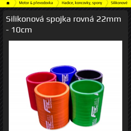
Motor & převodovka
Hadice, koncovky, spony
Silikonové h
Silikonová spojka rovná 22mm
- 10cm