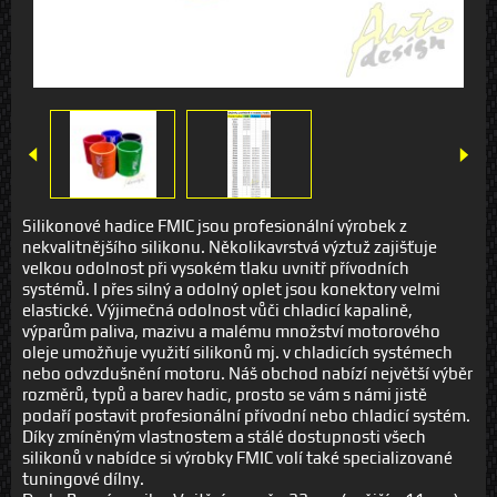
Silikonové hadice FMIC jsou profesionální výrobek z
nekvalitnějšího silikonu. Několikavrstvá výztuž zajišťuje
velkou odolnost při vysokém tlaku uvnitř přívodních
systémů. I přes silný a odolný oplet jsou konektory velmi
elastické. Výjimečná odolnost vůči chladicí kapalině,
výparům paliva, mazivu a malému množství motorového
oleje umožňuje využití silikonů mj. v chladicích systémech
nebo odvzdušnění motoru. Náš obchod nabízí největší výběr
rozměrů, typů a barev hadic, prosto se vám s námi jistě
podaří postavit profesionální přívodní nebo chladicí systém.
Díky zmíněným vlastnostem a stálé dostupnosti všech
silikonů v nabídce si výrobky FMIC volí také specializované
tuningové dílny.