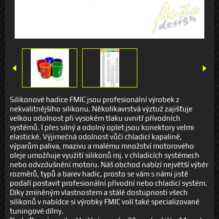
Silikonové hadice FMIC jsou profesionální výrobek z
nekvalitnějšího silikonu. Několikavrstvá výztuž zajišťuje
velkou odolnost při vysokém tlaku uvnitř přívodních
systémů. I přes silný a odolný oplet jsou konektory velmi
elastické. Výjimečná odolnost vůči chladicí kapalině,
výparům paliva, mazivu a malému množství motorového
oleje umožňuje využití silikonů mj. v chladicích systémech
nebo odvzdušnění motoru. Náš obchod nabízí největší výběr
rozměrů, typů a barev hadic, prosto se vám s námi jistě
podaří postavit profesionální přívodní nebo chladicí systém.
Díky zmíněným vlastnostem a stálé dostupnosti všech
silikonů v nabídce si výrobky FMIC volí také specializované
tuningové dílny.