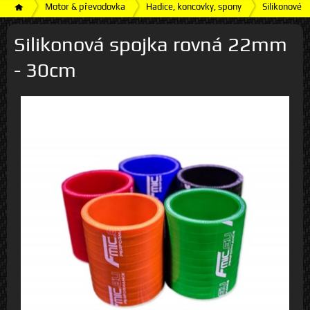
Motor & převodovka
Hadice, koncovky, spony
Silikonové h
Silikonová spojka rovná 22mm
- 30cm