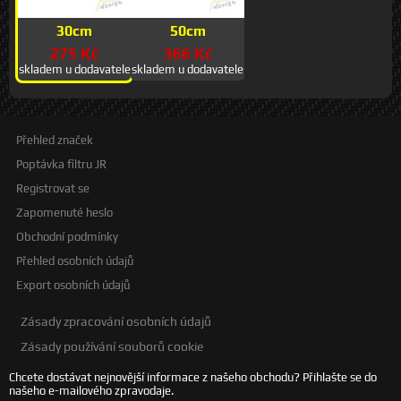
30cm
50cm
275 Kč
366 Kč
skladem u dodavatele
skladem u dodavatele
Přehled značek
Poptávka filtru JR
Registrovat se
Zapomenuté heslo
Obchodní podmínky
Přehled osobních údajů
Export osobních údajů
Zásady zpracování osobních údajů
Zásady používání souborů cookie
Chcete dostávat nejnovější informace z našeho obchodu? Přihlašte se do
našeho e-mailového zpravodaje.