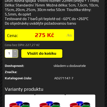
Druh: Rovná spojka Vnitřní rozměr: 22mm (vnější + 11mm)
Délka: Standardní 76mm Možná délka: 5cm, 7,6cm, 10cm,
15cm, 20cm, 25cm, 30cm nebo 50cm Tloušťka stěny:
5,5mm, 4x oplet
Testované do 7 barů při teplotě od –60°C do +260°C
Do objednávky uvádějte požadovanou barvu
275 Kč
Cena:
/ks
Cena bez DPH:
227,27 Kč
+
Vložit do košíku
-
Dostupnost:
skladem u dodavatele
Značka:
Katalogové číslo:
AD271147-7
Varianty produktu