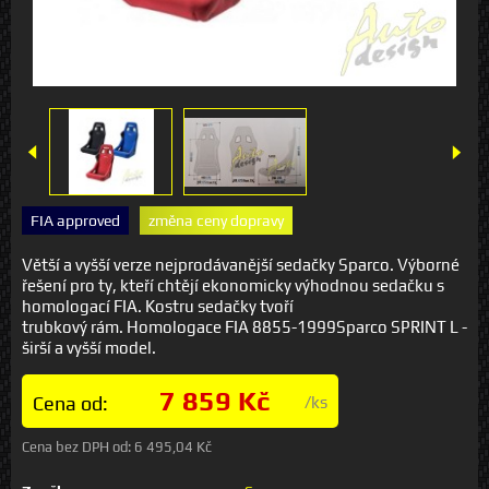
FIA approved
změna ceny dopravy
Větší a vyšší verze nejprodávanější sedačky Sparco. Výborné
řešení pro ty, kteří chtějí ekonomicky výhodnou sedačku s
homologací FIA. Kostru sedačky tvoří
trubkový rám. Homologace FIA 8855-1999Sparco SPRINT L -
širší a vyšší model.
7 859 Kč
Cena od:
/ks
Cena bez DPH od:
6 495,04 Kč