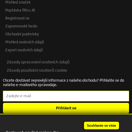
Přehled značek
Poptávka filtru JR
Registrovat se
Zapomenuté heslo
Obchodní podmínky
Přehled osobních údajů
Export osobních údajů
Zásady zpracování osobních údajů
Zásady používání souborů cookie
Chcete dostávat nejnovější informace z našeho obchodu? Přihlašte se do
našeho e-mailového zpravodaje.
Přihlásit se
Souhlasím se
zpracováním osobních údajů
.
Souhlasím se vším