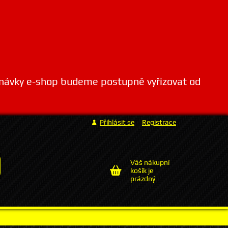
dnávky e-shop budeme postupně vyřizovat od
Přihlásit se
Registrace
Váš nákupní
košík je
prázdný