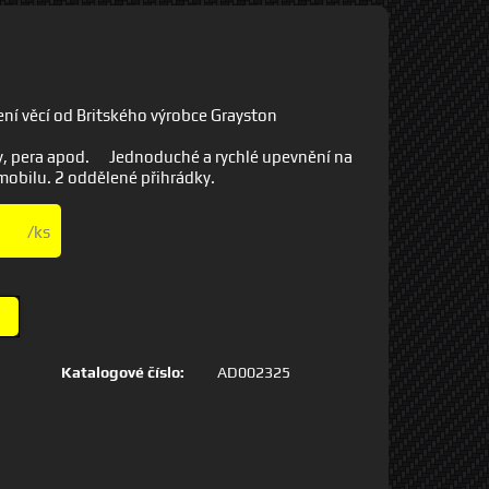
ní věcí od Britského výrobce Grayston
y, pera apod. Jednoduché a rychlé upevnění na
obilu. 2 oddělené přihrádky.
/ks
Katalogové číslo:
AD002325