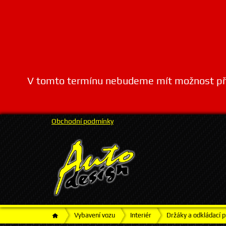
V tomto termínu nebudeme mít možnost přij
Obchodní podmínky
Vybavení vozu
Interiér
Držáky a odkládací p