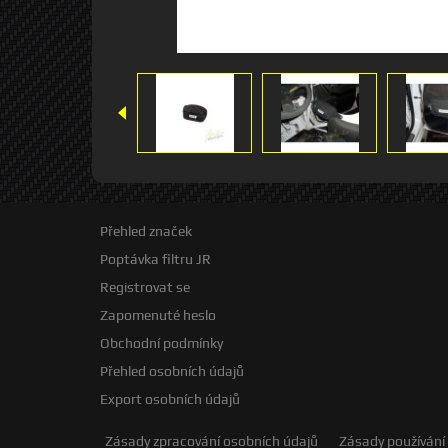
Přehled značek
Poptávka filtru JR
Registrovat se
Zapomenuté heslo
Obchodní podmínky
Přehled osobních údajů
Export osobních údajů
Zásady zpracování osobních údajů
Zásady používání