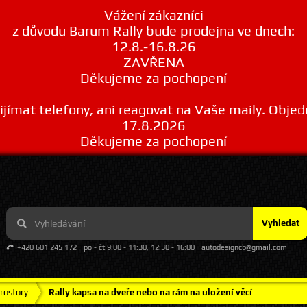
Vážení zákazníci
z důvodu Barum Rally bude prodejna ve dnech:
12.8.-16.8.26
ZAVŘENA
Děkujeme za pochopení
ímat telefony, ani reagovat na Vaše maily. Obje
17.8.2026
Děkujeme za pochopení
Vyhledat
+420 601 245 172
po - čt 9:00 - 11:30, 12:30 - 16:00
autodesigncb@gmail.com
rostory
Rally kapsa na dveře nebo na rám na uložení věcí