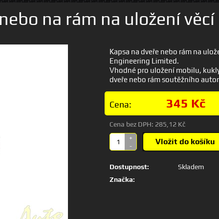
 nebo na rám na uložení věcí
Kapsa na dveře nebo rám na ulože
Engineering Limited.
Vhodné pro uložení mobilu, kukl
dveře nebo rám soutěžního autom
345 Kč
Cena:
Cena bez DPH:
285,12 Kč
+
Vložit do košíku
-
Dostupnost:
Skladem
Značka: