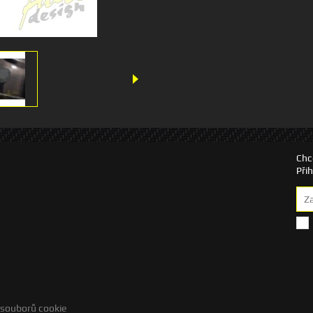
Chc
Při
 souborů cookie