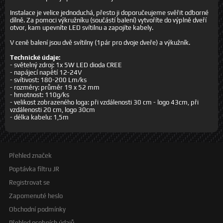
Instalace je velice jednoduchá, přesto ji doporučeujeme svěřit odborné
dílně. Za pomoci výkružníku (součástí balení) vytvoříte do výplně dveří
otvor, kam upevníte LED svítilnu a zapojíte kabely.
V ceně balení jsou dvě svítilny (1pár pro dvoje dveře) a výkužník.
Technické údaje:
- světelný zdroj: 1x 5W LED dioda CREE
- napájecí napětí 12-24V
- svítivost: 180-200 Lm/ks
- rozměry: průměr 19 x 52 mm
- hmotnost: 110g/ks
- velikost zobrazeného loga: při vzdálenosti 30 cm - logo 43cm, při
vzdálenosti 20 cm, logo 30cm
- délka kabelu: 1,5m
Přehled značek
Poptávka filtru JR
Registrovat se
Zapomenuté heslo
Obchodní podmínky
Přehled osobních údajů