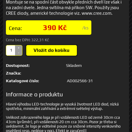
Montuje se na spodní část obvykle předních dveří lze však i
na zadní dveře. Jedna svítilna má příkon 5W. Použity jsou
CREE diody, americké technologie viz. www.cree.com.
390 Kč
Cena:
/ks
Cena bez DPH:
322,31 Kč
+
Vložit do košíku
-
Dostupnost:
Skladem
Značka:
Katalogové číslo:
AD002566-31
Informace o produktu
Hlavní výhodou LED-technologie je vysoká životnost LED diod, nízká
spotřeba, minimální zahřívání a extrémní světelný výstup.
Velikost zobrazeného loga je při vzdálenosti LED od země 30cm cca
43cm (průměr), při vzdálenosti 20 cm cca 30cm. Pozor je třeba si
uvědovmit, že logo je viditelné pouze za snížené intenzity venkovního
osvětlení resp. nejlépe v noci. Efekt je zaručen!!!