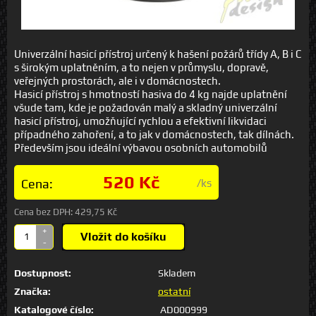
Univerzální hasicí přístroj určený k hašení požárů třídy A, B i C
s širokým uplatněním, a to nejen v průmyslu, dopravě,
veřejných prostorách, ale i v domácnostech.
Hasicí přístroj s hmotností hasiva do 4 kg najde uplatnění
všude tam, kde je požadován malý a skladný univerzální
hasicí přístroj, umožňující rychlou a efektivní likvidaci
případného zahoření, a to jak v domácnostech, tak dílnách.
Především jsou ideální výbavou osobních automobilů
520 Kč
Cena:
/ks
Cena bez DPH:
429,75 Kč
+
Vložit do košíku
-
Dostupnost:
Skladem
Značka:
ostatní
Katalogové číslo:
AD000999