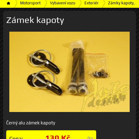
Motorsport
Vybavení vozu
Exteriér
Zámky kapoty, dr
Zámek kapoty
Černý alu zámek kapoty
130 Kč
Cena:
/ks