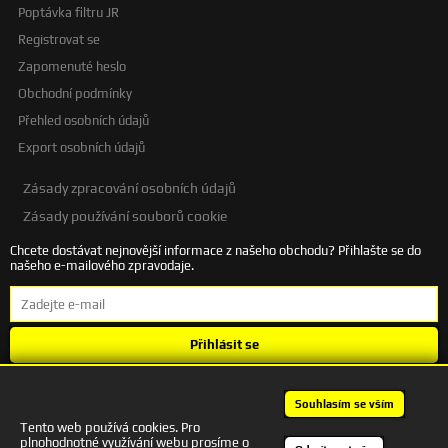
Poptávka filtru JR
Registrovat se
Zapomenuté heslo
Obchodní podmínky
Přehled osobních údajů
Export osobních údajů
Zásady zpracování osobních údajů
Zásady používání souborů cookie
Chcete dostávat nejnovější informace z našeho obchodu? Přihlašte se do
našeho e-mailového zpravodaje.
Přihlásit se
Souhlasím se
zpracováním osobních údajů
.
Souhlasím se vším
Tento web používá cookies. Pro
plnohodnotné využívání webu prosíme o
+420 601 245 172 | autodesigncb@gmail.com