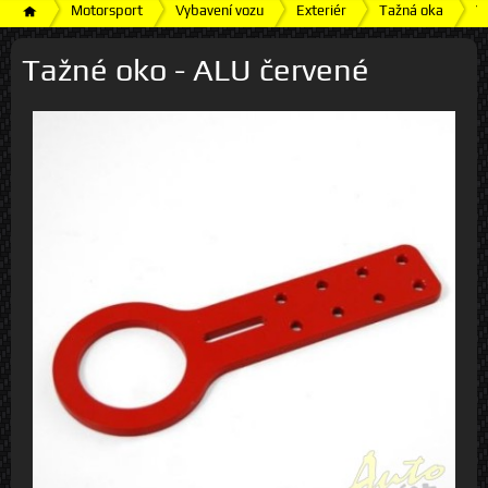
Motorsport
Vybavení vozu
Exteriér
Tažná oka
T
Tažné oko - ALU červené