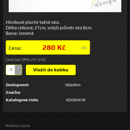
Hliníkové ploché tažné oko.
Délka celková: 21cm, vnější průměr oka 8cm.
Barva: červená
280 Kč
Cena:
/ks
Cena bez DPH:
231,4 Kč
+
Vložit do košíku
-
Dostupnost:
Skladem
Značka:
Katalogové číslo:
AD000418
Přehled značek