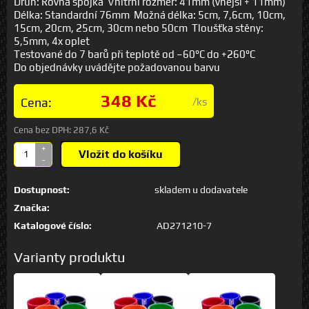
Druh: Rovná spojka Vnitřní rozměr: 41mm (vnější + 11mm)
Délka: Standardní 76mm Možná délka: 5cm, 7,6cm, 10cm,
15cm, 20cm, 25cm, 30cm nebo 50cm Tloušťka stěny:
5,5mm, 4x oplet
Testované do 7 barů při teplotě od –60°C do +260°C
Do objednávky uvádějte požadovanou barvu
348 Kč
Cena:
/ks
Cena bez DPH:
287,6 Kč
+
Vložit do košíku
-
Dostupnost:
skladem u dodavatele
Značka:
Katalogové číslo:
AD271210-7
Varianty produktu