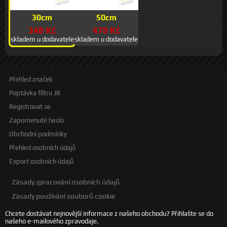
30cm
50cm
348 Kč
470 Kč
skladem u dodavatele
skladem u dodavatele
Přehled značek
Poptávka filtru JR
Registrovat se
Zapomenuté heslo
Obchodní podmínky
Přehled osobních údajů
Export osobních údajů
Zásady zpracování osobních údajů
Zásady používání souborů cookie
Chcete dostávat nejnovější informace z našeho obchodu? Přihlašte se do
našeho e-mailového zpravodaje.