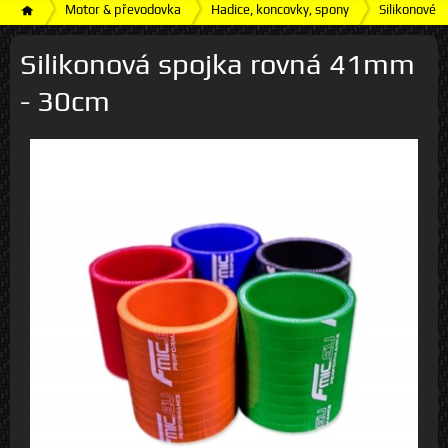
Motor & převodovka
Hadice, koncovky, spony
Silikonové h
Silikonová spojka rovná 41mm
- 30cm