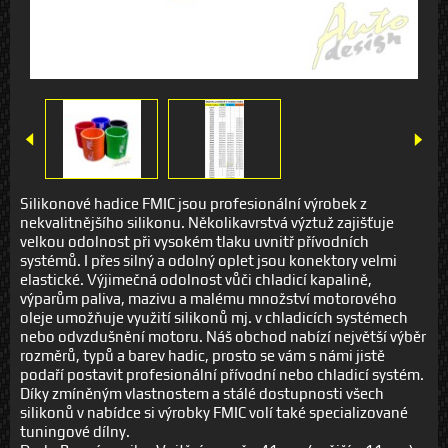
Silikonové hadice FMIC jsou profesionální výrobek z
nekvalitnějšího silikonu. Několikavrstvá výztuž zajišťuje
velkou odolnost při vysokém tlaku uvnitř přívodních
systémů. I přes silný a odolný oplet jsou konektory velmi
elastické. Výjimečná odolnost vůči chladicí kapalině,
výparům paliva, mazivu a malému množství motorového
oleje umožňuje využití silikonů mj. v chladicích systémech
nebo odvzdušnění motoru. Náš obchod nabízí největší výběr
rozměrů, typů a barev hadic, prosto se vám s námi jistě
podaří postavit profesionální přívodní nebo chladicí systém.
Díky zmíněným vlastnostem a stálé dostupnosti všech
silikonů v nabídce si výrobky FMIC volí také specializované
tuningové dílny.