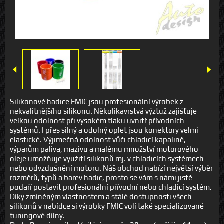
Silikonové hadice FMIC jsou profesionální výrobek z
nekvalitnějšího silikonu. Několikavrstvá výztuž zajišťuje
velkou odolnost při vysokém tlaku uvnitř přívodních
systémů. I přes silný a odolný oplet jsou konektory velmi
elastické. Výjimečná odolnost vůči chladicí kapalině,
výparům paliva, mazivu a malému množství motorového
oleje umožňuje využití silikonů mj. v chladicích systémech
nebo odvzdušnění motoru. Náš obchod nabízí největší výběr
rozměrů, typů a barev hadic, prosto se vám s námi jistě
podaří postavit profesionální přívodní nebo chladicí systém.
Díky zmíněným vlastnostem a stálé dostupnosti všech
silikonů v nabídce si výrobky FMIC volí také specializované
tuningové dílny.