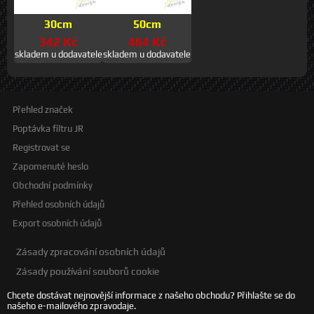
30cm
50cm
342 Kč
464 Kč
skladem u dodavatele
skladem u dodavatele
Přehled značek
Poptávka filtru JR
Registrovat se
Zapomenuté heslo
Obchodní podmínky
Přehled osobních údajů
Export osobních údajů
Zásady zpracování osobních údajů
Zásady používání souborů cookie
Chcete dostávat nejnovější informace z našeho obchodu? Přihlašte se do
našeho e-mailového zpravodaje.