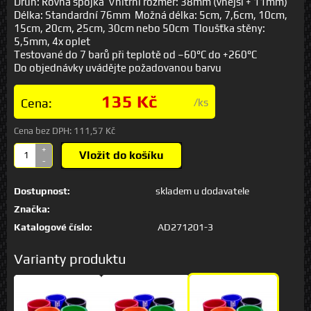
Druh: Rovná spojka Vnitřní rozměr: 38mm (vnější + 11mm)
Délka: Standardní 76mm Možná délka: 5cm, 7,6cm, 10cm,
15cm, 20cm, 25cm, 30cm nebo 50cm Tloušťka stěny:
5,5mm, 4x oplet
Testované do 7 barů při teplotě od –60°C do +260°C
Do objednávky uvádějte požadovanou barvu
135 Kč
Cena:
/ks
Cena bez DPH:
111,57 Kč
+
Vložit do košíku
-
Dostupnost:
skladem u dodavatele
Značka:
Katalogové číslo:
AD271201-3
Varianty produktu