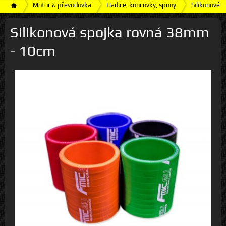
Motor & převodovka
Hadice, koncovky, spony
Silikonové h
Silikonová spojka rovná 38mm
- 10cm