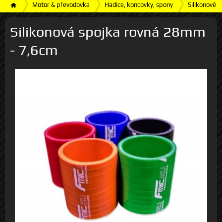
Motor & převodovka
Hadice, koncovky, spony
Silikonové h
Silikonová spojka rovná 28mm
- 7,6cm