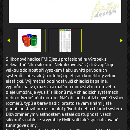
Silikonové hadice FMIC jsou profesionální výrobek z
nekvalitnějšího silikonu. Několikavrstvá výztuž zajišťuje
velkou odolnost při vysokém tlaku uvnitř přívodních
systémů. I přes silný a odolný oplet jsou konektory velmi
elastické. Výjimečná odolnost vůči chladicí kapalině,
výparům paliva, mazivu a malému množství motorového
oleje umožňuje využití silikonů mj. v chladicích systémech
nebo odvzdušnění motoru. Náš obchod nabízí největší výběr
rozměrů, typů a barev hadic, prosto se vám s námi jistě
podaří postavit profesionální přívodní nebo chladicí systém.
Díky zmíněným vlastnostem a stálé dostupnosti všech
silikonů v nabídce si výrobky FMIC volí také specializované
tuningové dílny.