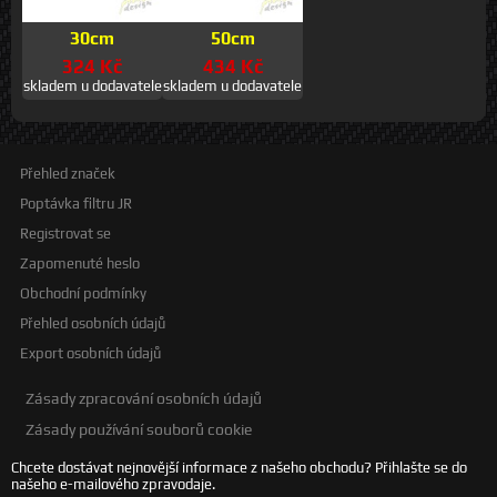
30cm
50cm
324 Kč
434 Kč
skladem u dodavatele
skladem u dodavatele
Přehled značek
Poptávka filtru JR
Registrovat se
Zapomenuté heslo
Obchodní podmínky
Přehled osobních údajů
Export osobních údajů
Zásady zpracování osobních údajů
Zásady používání souborů cookie
Chcete dostávat nejnovější informace z našeho obchodu? Přihlašte se do
našeho e-mailového zpravodaje.