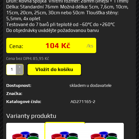
Druh: Rovná spojka Vnitřní rozměr: 28mm (vnější + 11mm)
Délka: Standardní 76mm Možná délka: 5cm, 7,6cm, 10cm,
15cm, 20cm, 25cm, 30cm nebo 50cm Tloušťka stěny:
5,5mm, 4x oplet
Testované do 7 barů při teplotě od –60°C do +260°C
Do objednávky uvádějte požadovanou barvu
104 Kč
Cena:
/ks
Cena bez DPH:
85,95 Kč
+
Vložit do košíku
-
Dostupnost:
skladem u dodavatele
Značka:
Katalogové číslo:
AD271165-2
Varianty produktu