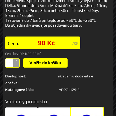
Druh: Rovná spojka Vnitřní rozměr: 16mm (vnější + 11mm)
Délka: Standardní 76mm Možná délka: 5cm, 7,6cm, 10cm,
15cm, 20cm, 25cm, 30cm nebo 50cm Tloušťka stěny:
5,5mm, 4x oplet
Testované do 7 barů při teplotě od –60°C do +260°C
Do objednávky uvádějte požadovanou barvu
98 Kč
Cena:
/ks
Cena bez DPH:
80,99 Kč
+
Vložit do košíku
-
Dostupnost:
skladem u dodavatele
Značka:
Katalogové číslo:
AD271129-3
Varianty produktu