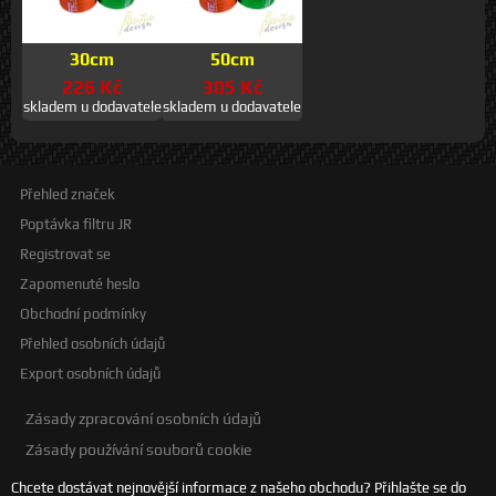
30cm
50cm
226 Kč
305 Kč
skladem u dodavatele
skladem u dodavatele
Přehled značek
Poptávka filtru JR
Registrovat se
Zapomenuté heslo
Obchodní podmínky
Přehled osobních údajů
Export osobních údajů
Zásady zpracování osobních údajů
Zásady používání souborů cookie
Chcete dostávat nejnovější informace z našeho obchodu? Přihlašte se do