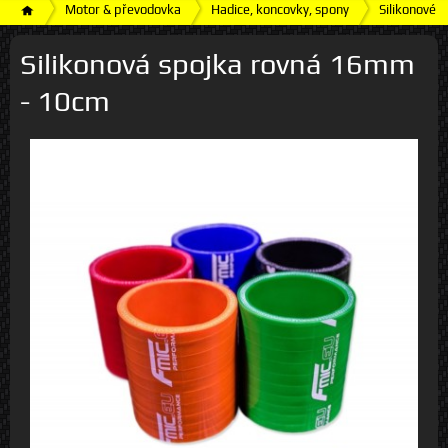
Motor & převodovka
Hadice, koncovky, spony
Silikonové h
Silikonová spojka rovná 16mm
- 10cm