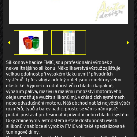
Silikonové hadice FMIC jsou profesionální výrobek z
nekvalitnějšího silikonu. Několikavrstvá výztuž zajišťuje
velkou odolnost při vysokém tlaku uvnitř přívodních
systémů. I přes silný a odolný oplet jsou konektory velmi
elastické. Výjimečná odolnost vůči chladicí kapalině,
výparům paliva, mazivu a malému množství motorového
oleje umožňuje využití silikonů mj. v chladicích systémech
nebo odvzdušnění motoru. Náš obchod nabízí největší výběr
rozměrů, typů a barev hadic, prosto se vám s námi jistě
podaří postavit profesionální přívodní nebo chladicí systém.
Díky zmíněným vlastnostem a stálé dostupnosti všech
silikonů v nabídce si výrobky FMIC volí také specializované
tuningové dílny.