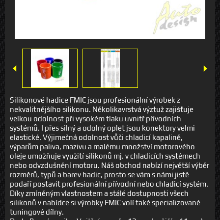
Silikonové hadice FMIC jsou profesionální výrobek z
nekvalitnějšího silikonu. Několikavrstvá výztuž zajišťuje
velkou odolnost při vysokém tlaku uvnitř přívodních
systémů. I přes silný a odolný oplet jsou konektory velmi
elastické. Výjimečná odolnost vůči chladicí kapalině,
výparům paliva, mazivu a malému množství motorového
oleje umožňuje využití silikonů mj. v chladicích systémech
nebo odvzdušnění motoru. Náš obchod nabízí největší výběr
rozměrů, typů a barev hadic, prosto se vám s námi jistě
podaří postavit profesionální přívodní nebo chladicí systém.
Díky zmíněným vlastnostem a stálé dostupnosti všech
silikonů v nabídce si výrobky FMIC volí také specializované
tuningové dílny.