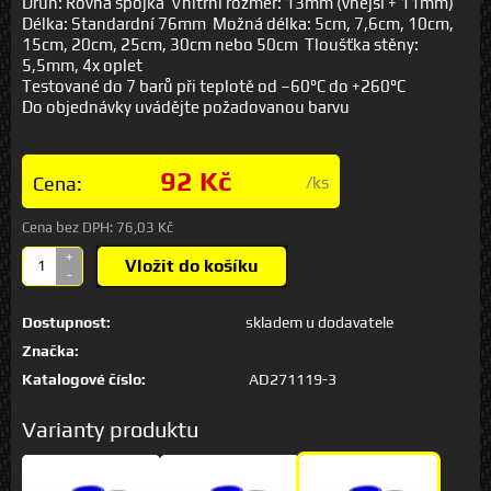
Druh: Rovná spojka Vnitřní rozměr: 13mm (vnější + 11mm)
Délka: Standardní 76mm Možná délka: 5cm, 7,6cm, 10cm,
15cm, 20cm, 25cm, 30cm nebo 50cm Tloušťka stěny:
5,5mm, 4x oplet
Testované do 7 barů při teplotě od –60°C do +260°C
Do objednávky uvádějte požadovanou barvu
92 Kč
Cena:
/ks
Cena bez DPH:
76,03 Kč
+
Vložit do košíku
-
Dostupnost:
skladem u dodavatele
Značka:
Katalogové číslo:
AD271119-3
Varianty produktu