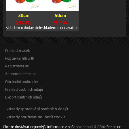
30cm
50cm
214 Kč
287 Kč
skladem u dodavatele
skladem u dodavatele
Přehled značek
Poptávka filtru JR
Registrovat se
Zapomenuté heslo
Obchodní podmínky
Přehled osobních údajů
Export osobních údajů
Zásady zpracování osobních údajů
Zásady používání souborů cookie
Chcete dostávat nejnovější informace z našeho obchodu? Přihlašte se do