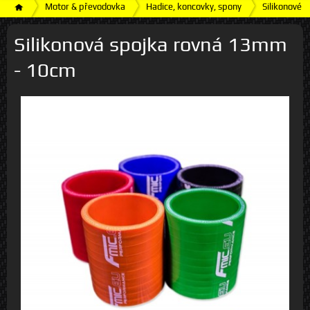
Motor & převodovka
Hadice, koncovky, spony
Silikonové h
Silikonová spojka rovná 13mm
- 10cm