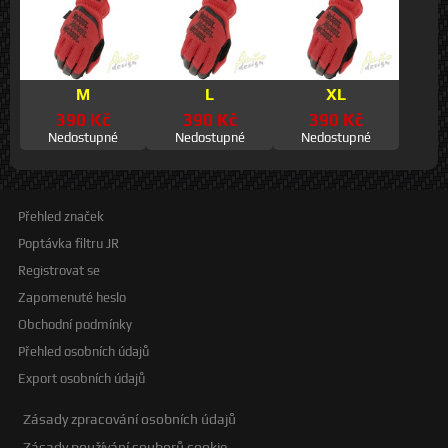
M
L
XL
390 Kč
390 Kč
390 Kč
Nedostupné
Nedostupné
Nedostupné
Přehled značek
Poptávka filtru JR
Registrovat se
Zapomenuté heslo
Obchodní podmínky
Přehled osobních údajů
Export osobních údajů
Zásady zpracování osobních údajů
Zásady používání souborů cookie