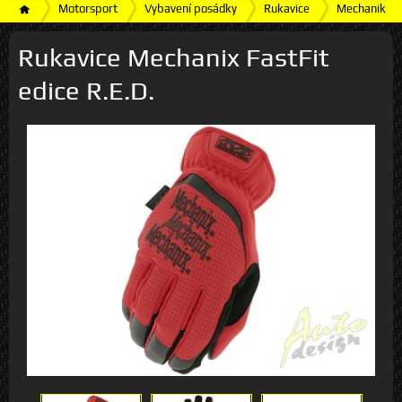
Motorsport
Vybavení posádky
Rukavice
Mechanik
Rukavice Mechanix FastFit
edice R.E.D.