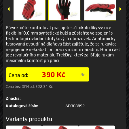
Převezměte kontrolu ať pracujete s čímkoli díky vysoce
flexibilní 0,6 mm syntetické kůži a zůstaňte ve spojení s
technologií ovládání dotykových obrazovek. Anatomicky
tvarovaná dvoudílná dlaňová část zajišťuje, že se rukavice
nepříjemně nekrabatí při práci s ručním nářadím. Horní část
je z revolučního materiálu TrekDry, který zajišťuje rukám
maximální komfort při práci
390 Kč
Cena od:
/ks
Cena bez DPH od:
322,31 Kč
Značka:
Katalogové číslo:
AD308892
Varianty produktu