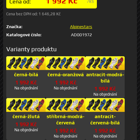
1 992 Kč
Cena od:
/ks
Cena bez DPH od:
1 646,28 Kč
Značka:
Alpinestars
Katalogové číslo:
AD001972
Varianty produktu
černá-bílá
černá-oranžová
antracit-modrá-
bílá
1 992 Kč
1 992 Kč
Na objednání
Na objednání
1 992 Kč
Na objednání
černá-žlutá
stříbrná-modrá-
antracit-
červená
červená-bílá
1 992 Kč
Na objednání
1 992 Kč
1 992 Kč
Na objednání
Na objednání