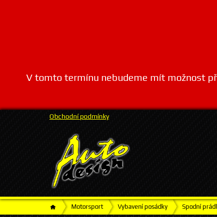
V tomto termínu nebudeme mít možnost přij
Obchodní podmínky
Motorsport
Vybavení posádky
Spodní prádl