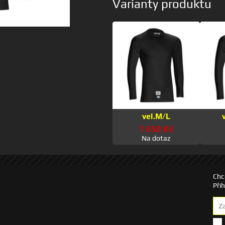
Varianty produktu
vel.M/L
1 650 Kč
Na dotaz
Chc
Při