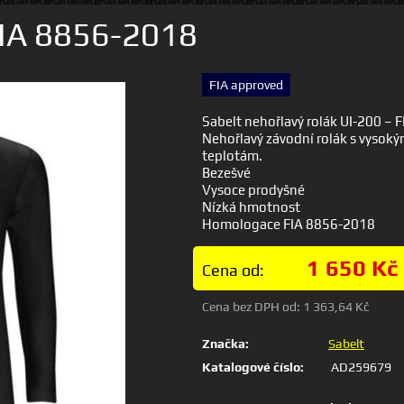
FIA 8856-2018
FIA approved
Sabelt nehořlavý rolák UI-200 – 
Nehořlavý závodní rolák s vysoký
teplotám.
Bezešvé
Vysoce prodyšné
Nízká hmotnost
Homologace FIA 8856-2018
1 650 Kč
Cena od:
Cena bez DPH od:
1 363,64 Kč
Značka:
Sabelt
Katalogové číslo:
AD259679