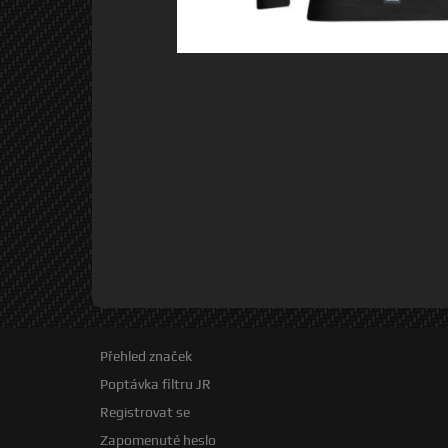
Přehled značek
Poptávka filtru JR
Registrovat se
Zapomenuté heslo