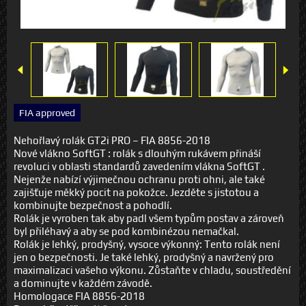
FIA approved
Nehořlavý rolák GT2i PRO – FIA 8856-2018
Nové vlákno SoftGT : rolák s dlouhým rukávem přináší
revoluci v oblasti standardů zavedením vlákna SoftGT .
Nejenže nabízí výjimečnou ochranu proti ohni, ale také
zajišťuje měkký pocit na pokožce. Jezděte s jistotou a
kombinujte bezpečnost a pohodlí.
Rolák je vyroben tak aby padl všem typům postav a zároveň
byl přiléhavý a aby se pod kombinézou nemačkal.
Rolák je lehký, prodyšný, vysoce výkonný: Tento rolák není
jen o bezpečnosti. Je také lehký, prodyšný a navržený pro
maximalizaci vašeho výkonu. Zůstaňte v chladu, soustředění
a dominujte v každém závodě.
Homologace FIA 8856-2018