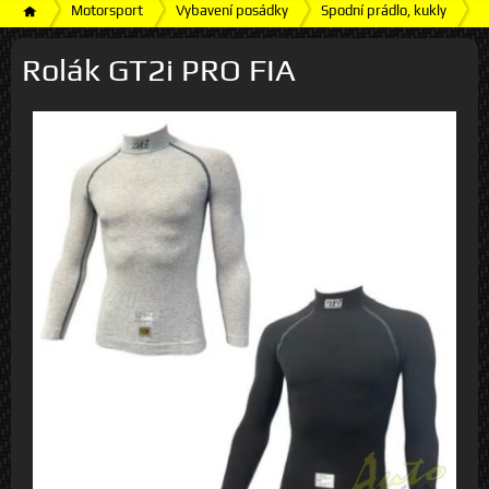
Motorsport
Vybavení posádky
Spodní prádlo, kukly
S
Rolák GT2i PRO FIA