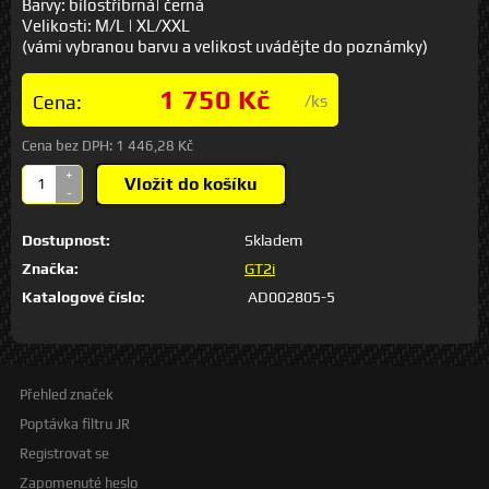
Barvy: bílostříbrná| černá
Velikosti: M/L | XL/XXL
(vámi vybranou barvu a velikost uvádějte do poznámky)
1 750 Kč
Cena:
/ks
Cena bez DPH:
1 446,28 Kč
+
Vložit do košíku
-
Dostupnost:
Skladem
Značka:
GT2i
Katalogové číslo:
AD002805-5
Přehled značek
Poptávka filtru JR
Registrovat se
Zapomenuté heslo