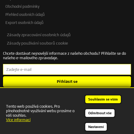
Obchodní podmínky
Přehled osobních údajů
Export osobních údajů
Zásady zpracování osobních údajů
Zásady používání souborů cookie
Chcete dostávat nejnovější informace z našeho obchodu? Přihlašte se do
našeho e-mailového zpravodaje.
Přihlásit se
Souhlasím se
zpracováním osobních údajů
.
Souhlasím se vším
Tento web používá cookies. Pro
plnohodnotné využívání webu prosíme o
+420 601 245 172 | autodesigncb@gmail.com
Odmítnout vše
váš souhlas.
Kontakt
Více informací
Nastavení