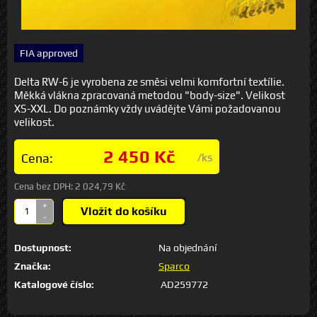
FIA approved
Delta RW-6 je vyrobena ze směsi velmi komfortní textílie.
Měkká vlákna zpracovaná metodou "body-size". Velikost
XS-XXL. Do poznámky vždy uvádějte Vámi požadovanou
velikost.
2 450 Kč
Cena:
/ks
Cena bez DPH:
2 024,79 Kč
+
Vložit do košíku
-
Dostupnost:
Na objednání
Značka:
Sparco
Katalogové číslo:
AD259772