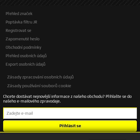
Přehled značek
Poptávka filtru JR
Registrovat se
Zapomenuté heslo
Obchodní podmínky
Přehled osobních údajů
Export osobních údajů
Zásady zpracování osobních údajů
Zásady používání souborů cookie
Chcete dostávat nejnovější informace z našeho obchodu? Přihlašte se do
našeho e-mailového zpravodaje.
Přihlásit se
Souhlasím se
zpracováním osobních údajů
.