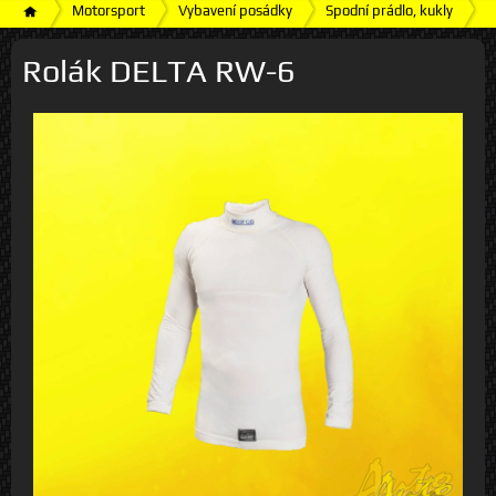
Motorsport
Vybavení posádky
Spodní prádlo, kukly
R
Rolák DELTA RW-6