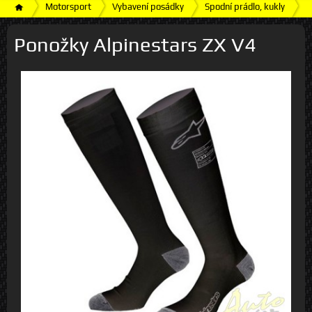
Motorsport
Vybavení posádky
Spodní prádlo, kukly
P
Ponožky Alpinestars ZX V4