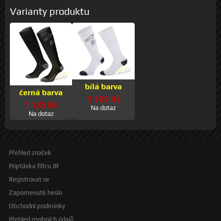
Varianty produktu
bílá barva
černá barva
1 125 Kč
1 125 Kč
Na dotaz
Na dotaz
Přehled značek
Poptávka filtru JR
Registrovat se
Zapomenuté heslo
Obchodní podmínky
Přehled osobních údajů