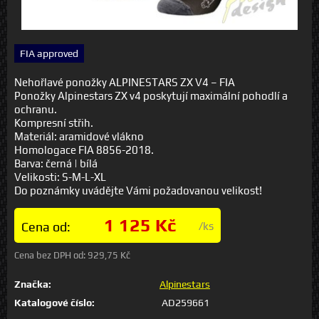
FIA approved
Nehořlavé ponožky ALPINESTARS ZX V4 – FIA
Ponožky Alpinestars ZX v4 poskytují maximální pohodlí a
ochranu.
Kompresní střih.
Materiál: aramidové vlákno
Homologace FIA 8856-2018.
Barva: černá | bílá
Velikosti: S-M-L-XL
Do poznámky uvádějte Vámi požadovanou velikost!
1 125 Kč
Cena od:
/ks
Cena bez DPH od:
929,75 Kč
Značka:
Alpinestars
Katalogové číslo:
AD259661