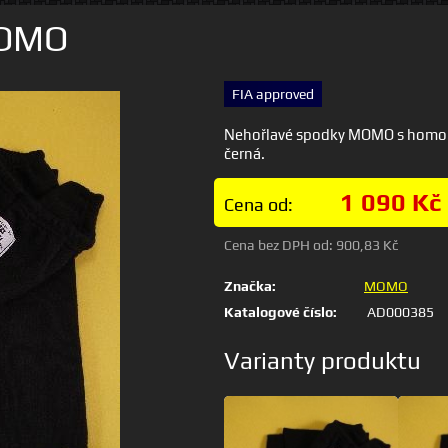
MOMO
FIA approved
Nehořlavé spodky MOMO s homologa
černá.
1 090 Kč
Cena od:
Cena bez DPH od:
900,83 Kč
Značka:
MOMO
Katalogové číslo:
AD000385
Varianty produktu