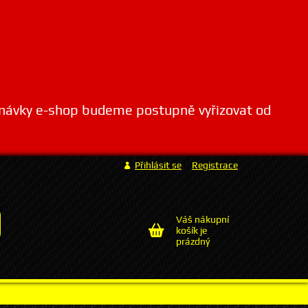
dnávky e-shop budeme postupně vyřizovat od
Přihlásit se
Registrace
Váš nákupní
košík je
prázdný