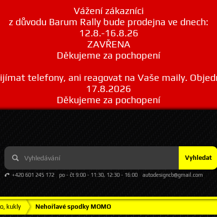
Vážení zákazníci
z důvodu Barum Rally bude prodejna ve dnech:
12.8.-16.8.26
ZAVŘENA
Děkujeme za pochopení
ímat telefony, ani reagovat na Vaše maily. Obje
17.8.2026
Děkujeme za pochopení
Vyhledat
+420 601 245 172
po - čt 9:00 - 11:30, 12:30 - 16:00
autodesigncb@gmail.com
o, kukly
Nehořlavé spodky MOMO