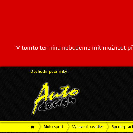
V tomto termínu nebudeme mít možnost přij
Obchodní podmínky
Motorsport
Vybavení posádky
Spodní prádl