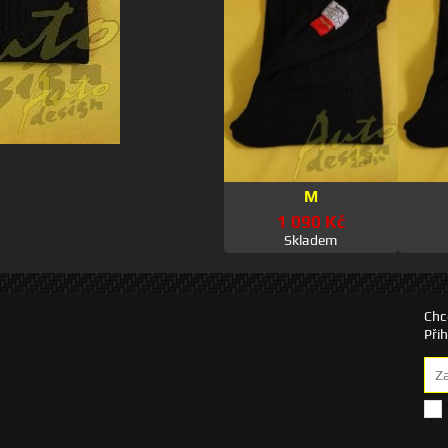
M
1 090 Kč
Skladem
Chc
Při