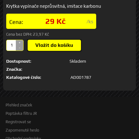
Krytka vypínače neprůsvitná, imitace karbonu
29 Kč
Cena:
/ks
Cena bez DPH:
23,97 Kč
+
Vložit do košíku
-
Dostupnost:
Skladem
Značka:
Katalogové číslo:
AD001787
Přehled značek
Poptávka filtru JR
Registrovat se
Zapomenuté heslo
Obchodní podmínky