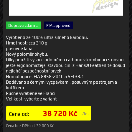
Doprava zdarma
FIA approved
Vyrobeno ze 100% ultra silného karbonu.
Hmotnost: cca 310 g.
posuvné lana.
Nový poloměr ohybu.
Díky použití vysoce odolnému carbonu v kombinaci s novou,
ještě ergonomičtější stavbou činí z Hans® Featherlite dosud
nejlehčí bezpečnostní prvek
Homologace: FIA 8858-2010 a SFI 38.1
Dodáváno s černými vycpávkami, posuvným postrojem a
kufříkem.
Ručně vyráběné ve Francii
Velikosti vyberte z variant
38 720 Kč
Cena od:
/ks
Cena bez DPH od:
32 000 Kč